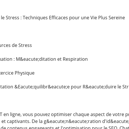
 le Stress : Techniques Efficaces pour une Vie Plus Sereine
rces de Stress
ation : M&eacute;ditation et Respiration
xercice Physique
ation &Eacute;quilibr&eacute;e pour R&eacute;duire le St
PT en ligne, vous pouvez optimiser chaque aspect de votre
s et captivants. De la g&eacute;n&eacute;ration d'id&eacute;
 de contenus engageants et l'optimisation pour le SEO, Chat