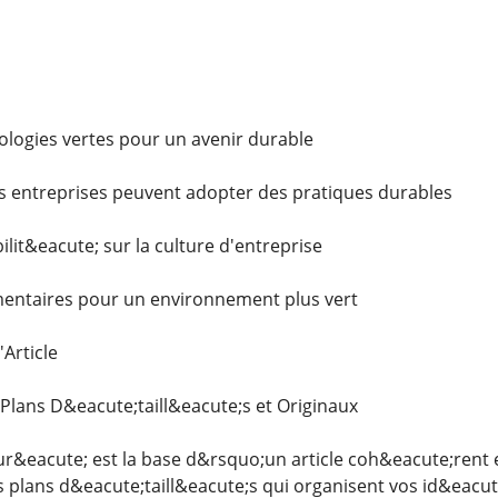
ologies vertes pour un avenir durable
s entreprises peuvent adopter des pratiques durables
ilit&eacute; sur la culture d'entreprise
mentaires pour un environnement plus vert
'Article
Plans D&eacute;taill&eacute;s et Originaux
ur&eacute; est la base d&rsquo;un article coh&eacute;rent e
 plans d&eacute;taill&eacute;s qui organisent vos id&eacu