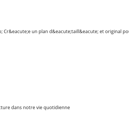
r&eacute;e un plan d&eacute;taill&eacute; et original pour u
cture dans notre vie quotidienne