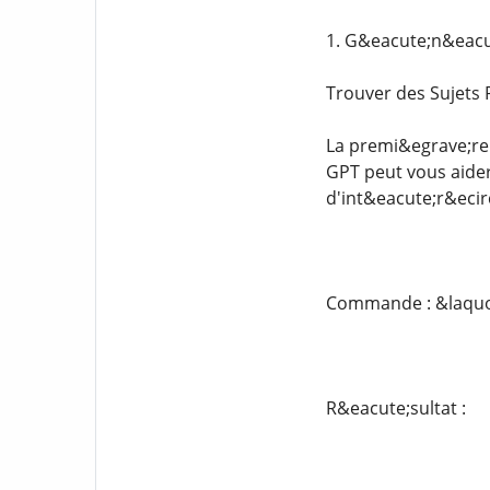
1. G&eacute;n&eacut
Trouver des Sujets 
La premi&egrave;re &
GPT peut vous aider
d'int&eacute;r&ecirc
Commande : &laquo; 
R&eacute;sultat :