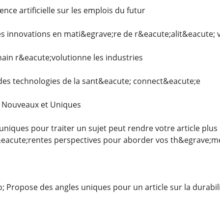
gence artificielle sur les emplois du futur
s innovations en mati&egrave;re de r&eacute;alit&eacute; v
in r&eacute;volutionne les industries
des technologies de la sant&eacute; connect&eacute;e
s Nouveaux et Uniques
niques pour traiter un sujet peut rendre votre article plus
&eacute;rentes perspectives pour aborder vos th&egrave;m
Propose des angles uniques pour un article sur la durabi