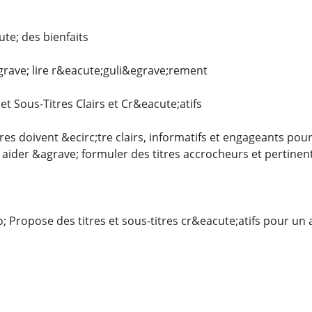
e; des bienfaits
ave; lire r&eacute;guli&egrave;rement
 et Sous-Titres Clairs et Cr&eacute;atifs
tres doivent &ecirc;tre clairs, informatifs et engageants pour 
aider &agrave; formuler des titres accrocheurs et pertinent
Propose des titres et sous-titres cr&eacute;atifs pour un ar