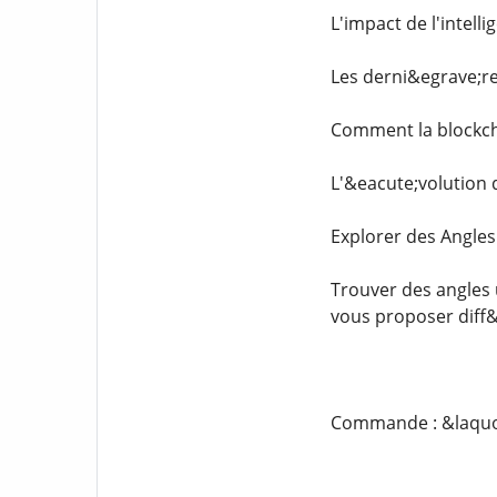
L'impact de l'intelli
Les derni&egrave;re
Comment la blockcha
L'&eacute;volution 
Explorer des Angle
Trouver des angles u
vous proposer diff
Commande : &laquo; 