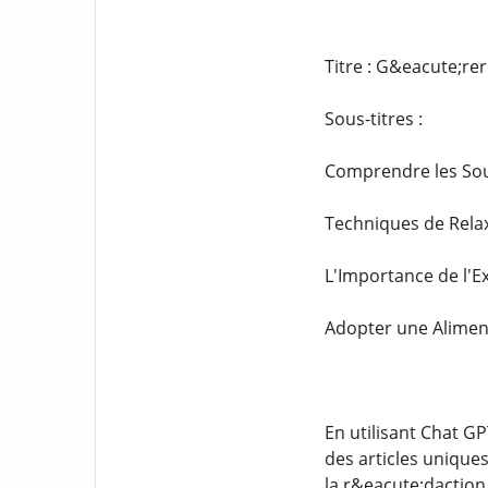
Titre : G&eacute;rer
Sous-titres :
Comprendre les Sou
Techniques de Relax
L'Importance de l'E
Adopter une Aliment
En utilisant Chat G
des articles unique
la r&eacute;daction