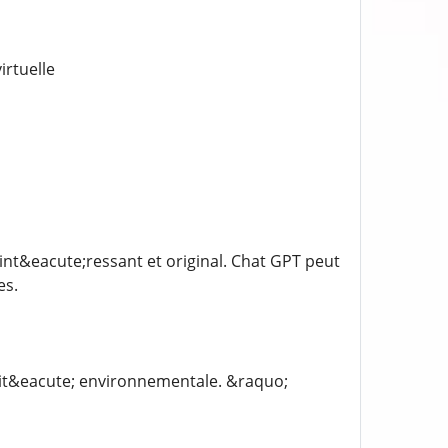
irtuelle
 int&eacute;ressant et original. Chat GPT peut
es.
lit&eacute; environnementale. &raquo;