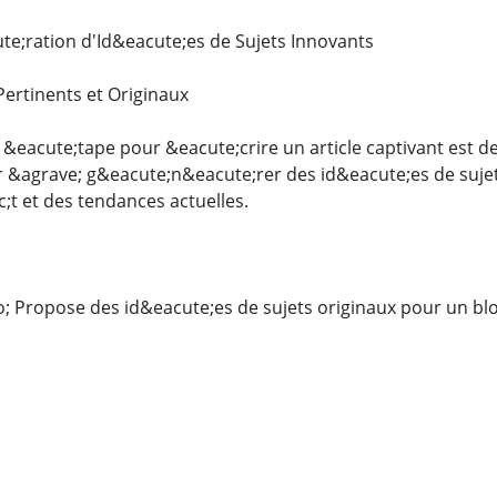
e;ration d'Id&eacute;es de Sujets Innovants
Pertinents et Originaux
eacute;tape pour &eacute;crire un article captivant est de c
 &agrave; g&eacute;n&eacute;rer des id&eacute;es de suje
;t et des tendances actuelles.
Propose des id&eacute;es de sujets originaux pour un blog