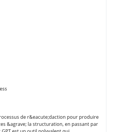
ress
 processus de r&eacute;daction pour produire
es &agrave; la structuration, en passant par
 GPT est un outil polyvalent qui