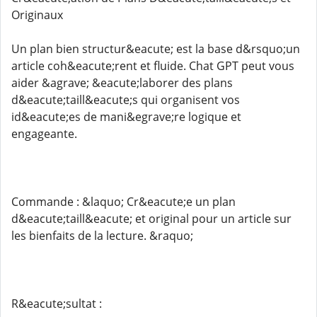
Originaux
Un plan bien structur&eacute; est la base d&rsquo;un
article coh&eacute;rent et fluide. Chat GPT peut vous
aider &agrave; &eacute;laborer des plans
d&eacute;taill&eacute;s qui organisent vos
id&eacute;es de mani&egrave;re logique et
engageante.
Commande : &laquo; Cr&eacute;e un plan
d&eacute;taill&eacute; et original pour un article sur
les bienfaits de la lecture. &raquo;
R&eacute;sultat :