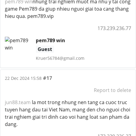
pem789 win
nhung trai nghiem muot ma nhu y tai cong
game Pem789 da giup nhieu nguoi giai toa cang thang
hieu qua. pem789.vip
173.239.236.77
pem789 win
Guest
Kruer56784@gmail.com
#17
22 Dec 2024 15:58
Report to delete
jun88.team
la mot trong nhung nen tang ca cuoc truc
tuyen hang dau tai Viet Nam, mang den cho nguoi choi
trai nghiem giai tri dinh cao voi hang loat san pham da
dang.