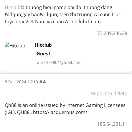
Hitclub
la thuong hieu game bai doi thuong dang
&ldquo;gay bao&rdquo; tren thi truong ca cuoc truc
tuyen tai Viet Nam va chau A. hitclubct.com
173.239.236.28
Hitclub
Guest
Taras47980@gmail.com
#4
8 Dec 2024 16:19
Report to delete
Qh88 is an online issued by Internet Gaming Licensees
(IGL). QH88 . https://lacquerous.com/
185.54.231.11