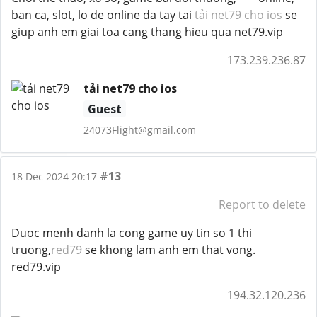
ban ca, slot, lo de online da tay tai
tải net79 cho ios
se
giup anh em giai toa cang thang hieu qua net79.vip
173.239.236.87
tải net79 cho ios
Guest
24073Flight@gmail.com
#13
18 Dec 2024 20:17
Report to delete
Duoc menh danh la cong game uy tin so 1 thi
truong,
red79
se khong lam anh em that vong.
red79.vip
194.32.120.236