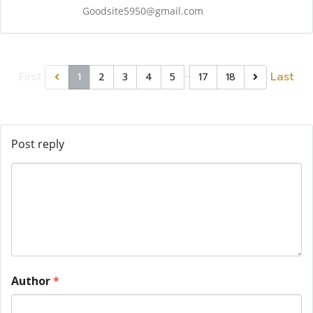
Goodsite5950@gmail.com
…
First
Last
1
2
3
4
5
17
18
Post reply
Author
*