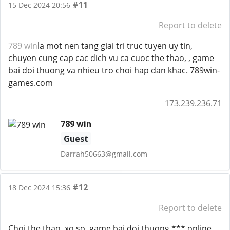
#11
15 Dec 2024 20:56
Report to delete
789 win
la mot nen tang giai tri truc tuyen uy tin,
chuyen cung cap cac dich vu ca cuoc the thao, , game
bai doi thuong va nhieu tro choi hap dan khac. 789win-
games.com
173.239.236.71
789 win
Guest
Darrah50663@gmail.com
#12
18 Dec 2024 15:36
Report to delete
Choi the thao, xo so, game bai doi thuong,*** online,