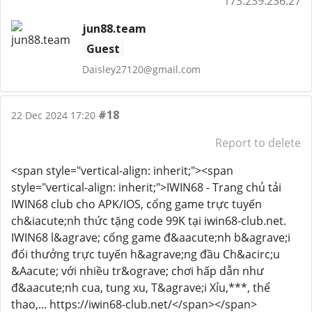
173.239.236.27
jun88.team
Guest
Daisley27120@gmail.com
#18
22 Dec 2024 17:20
Report to delete
<span style="vertical-align: inherit;"><span
style="vertical-align: inherit;">IWIN68 - Trang chủ tải
IWIN68 club cho APK/IOS, cổng game trực tuyến
ch&iacute;nh thức tặng code 99K tại iwin68-club.net.
IWIN68 l&agrave; cổng game đ&aacute;nh b&agrave;i
đổi thưởng trực tuyến h&agrave;ng đầu Ch&acirc;u
&Aacute; với nhiều tr&ograve; chơi hấp dẫn như
đ&aacute;nh cua, tung xu, T&agrave;i Xỉu,***, thể
thao,... https://iwin68-club.net/</span></span>