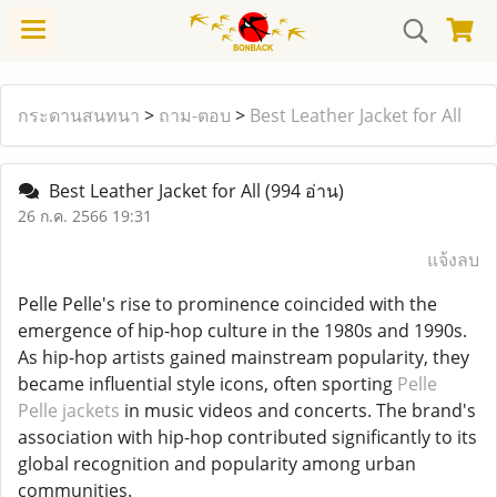
กระดานสนทนา
>
ถาม-ตอบ
>
Best Leather Jacket for All
Best Leather Jacket for All
(994 อ่าน)
26 ก.ค. 2566 19:31
แจ้งลบ
Pelle Pelle's rise to prominence coincided with the
emergence of hip-hop culture in the 1980s and 1990s.
As hip-hop artists gained mainstream popularity, they
became influential style icons, often sporting
Pelle
Pelle jackets
in music videos and concerts. The brand's
association with hip-hop contributed significantly to its
global recognition and popularity among urban
communities.