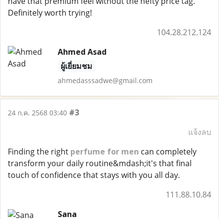
have that premium feel without the hefty price tag.
Definitely worth trying!
104.28.212.124
Ahmed Asad
ผู้เยี่ยมชม
ahmedasssadwe@gmail.com
#3
24 ก.ค. 2568 03:40
แจ้งลบ
Finding the right
perfume for men
can completely
transform your daily routine&mdash;it's that final
touch of confidence that stays with you all day.
111.88.10.84
Sana