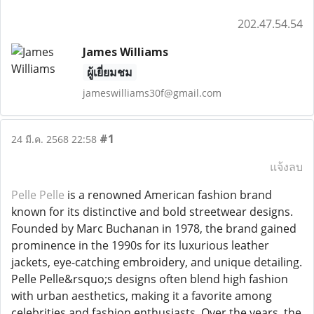
202.47.54.54
James Williams
ผู้เยี่ยมชม
jameswilliams30f@gmail.com
#1
24 มี.ค. 2568 22:58
แจ้งลบ
Pelle Pelle
is a renowned American fashion brand
known for its distinctive and bold streetwear designs.
Founded by Marc Buchanan in 1978, the brand gained
prominence in the 1990s for its luxurious leather
jackets, eye-catching embroidery, and unique detailing.
Pelle Pelle&rsquo;s designs often blend high fashion
with urban aesthetics, making it a favorite among
celebrities and fashion enthusiasts. Over the years, the