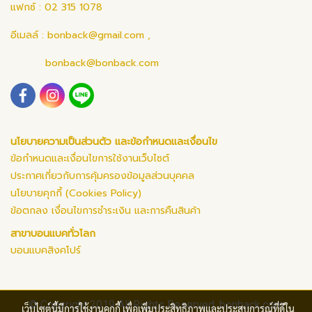
แฟกซ์ : 02 315 1078
อีเมลล์ :
bonback@gmail.com
,
bonback@bonback.com
นโยบายความเป็นส่วนตัว และข้อกำหนดและเงื่อนไข
ข้อกำหนดและเงื่อนไขการใช้งานเว็บไซต์
ประกาศเกี่ยวกับการคุ้มครองข้อมูลส่วนบุคคล
นโยบายคุกกี้ (Cookies Policy)
ข้อตกลง เงื่อนไขการชำระเงิน และการคืนสินค้า
สาขาบอนแบคทั่วโลก
บอนแบคสิงคโปร์
© Copyright 2019 All Rights Reserved. bonback.com
เว็บไซต์นี้มีการใช้งานคุกกี้ เพื่อเพิ่มประสิทธิภาพและประสบการณ์ที่ดีใน