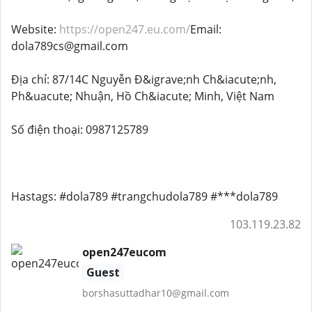
Website:
https://open247.eu.com/
Email:
dola789cs@gmail.com
Địa chỉ: 87/14C Nguyễn Đ&igrave;nh Ch&iacute;nh,
Ph&uacute; Nhuận, Hồ Ch&iacute; Minh, Việt Nam
Số điện thoại: 0987125789
Hastags: #dola789 #trangchudola789 #***dola789
103.119.23.82
open247eucom
Guest
borshasuttadhar10@gmail.com