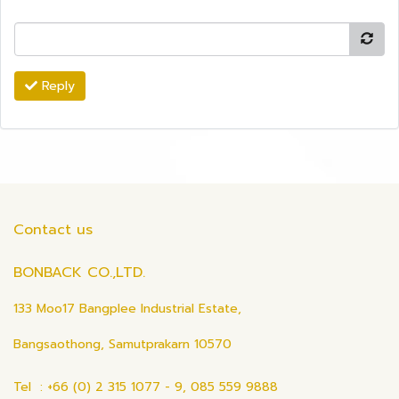
Reply
Contact us
BONBACK CO.,LTD.
133 Moo17 Bangplee Industrial Estate,
Bangsaothong, Samutprakarn 10570
Tel : +66 (0) 2 315 1077 - 9, 085 559 9888