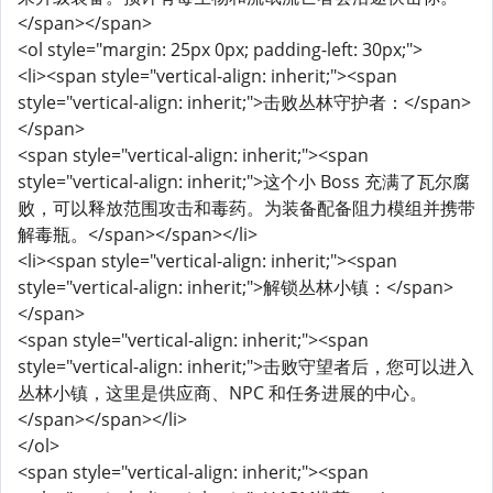
</span></span>
<ol style="margin: 25px 0px; padding-left: 30px;">
<li><span style="vertical-align: inherit;"><span
style="vertical-align: inherit;">击败丛林守护者：</span>
</span>
<span style="vertical-align: inherit;"><span
style="vertical-align: inherit;">这个小 Boss 充满了瓦尔腐
败，可以释放范围攻击和毒药。为装备配备阻力模组并携带
解毒瓶。</span></span></li>
<li><span style="vertical-align: inherit;"><span
style="vertical-align: inherit;">解锁丛林小镇：</span>
</span>
<span style="vertical-align: inherit;"><span
style="vertical-align: inherit;">击败守望者后，您可以进入
丛林小镇，这里是供应商、NPC 和任务进展的中心。
</span></span></li>
</ol>
<span style="vertical-align: inherit;"><span