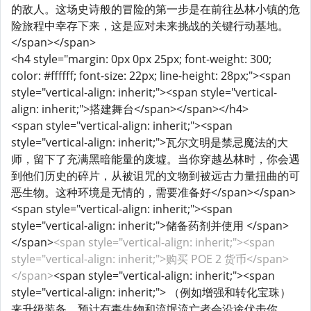
的敌人。这场史诗般的冒险的第一步是在前往丛林小镇​​的危
险旅程中幸存下来，这是应对未来挑战的关键行动基地。
</span></span>
<h4 style="margin: 0px 0px 25px; font-weight: 300;
color: #ffffff; font-size: 22px; line-height: 28px;"><span
style="vertical-align: inherit;"><span style="vertical-
align: inherit;">搭建舞台</span></span></h4>
<span style="vertical-align: inherit;"><span
style="vertical-align: inherit;">瓦尔文明是禁忌魔法的大
师，留下了充满黑暗能量的废墟。当你穿越丛林时，你会遇
到他们历史的碎片，从被诅咒的文物到被远古力量扭曲的可
恶生物。这种环境是无情的，需要准备好</span></span>
<span style="vertical-align: inherit;"><span
style="vertical-align: inherit;">储备药剂并使用 </span>
</span>
<span style="vertical-align: inherit;"><span
style="vertical-align: inherit;">购买 POE 2 货币</span>
</span>
<span style="vertical-align: inherit;"><span
style="vertical-align: inherit;"> （例如增强和转化宝珠）
来升级装备。预计有毒生物和流氓流亡者会沿途伏击你。