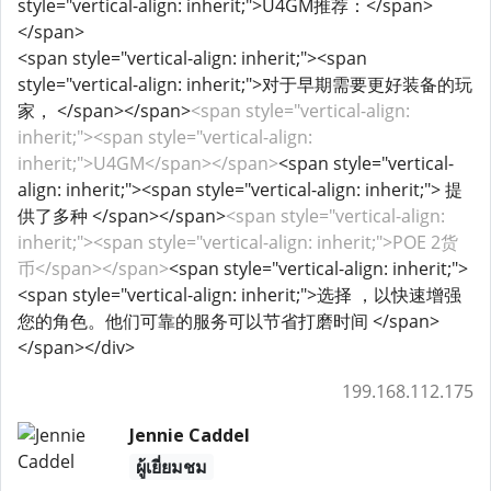
style="vertical-align: inherit;">U4GM推荐：</span>
</span>
<span style="vertical-align: inherit;"><span
style="vertical-align: inherit;">对于早期需要更好装备的玩
家， </span></span>
<span style="vertical-align:
inherit;"><span style="vertical-align:
inherit;">U4GM</span></span>
<span style="vertical-
align: inherit;"><span style="vertical-align: inherit;"> 提
供了多种 </span></span>
<span style="vertical-align:
inherit;"><span style="vertical-align: inherit;">POE 2货
币</span></span>
<span style="vertical-align: inherit;">
<span style="vertical-align: inherit;">选择 ，以快速增强
您的角色。他们可靠的服务可以节省打磨时间 </span>
</span></div>
199.168.112.175
Jennie Caddel
ผู้เยี่ยมชม