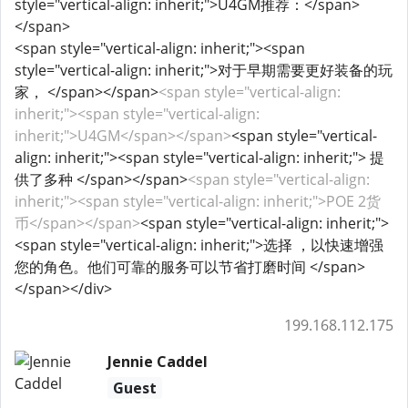
style="vertical-align: inherit;">U4GM推荐：</span>
</span>
<span style="vertical-align: inherit;"><span
style="vertical-align: inherit;">对于早期需要更好装备的玩
家， </span></span>
<span style="vertical-align:
inherit;"><span style="vertical-align:
inherit;">U4GM</span></span>
<span style="vertical-
align: inherit;"><span style="vertical-align: inherit;"> 提
供了多种 </span></span>
<span style="vertical-align:
inherit;"><span style="vertical-align: inherit;">POE 2货
币</span></span>
<span style="vertical-align: inherit;">
<span style="vertical-align: inherit;">选择 ，以快速增强
您的角色。他们可靠的服务可以节省打磨时间 </span>
</span></div>
199.168.112.175
Jennie Caddel
Guest