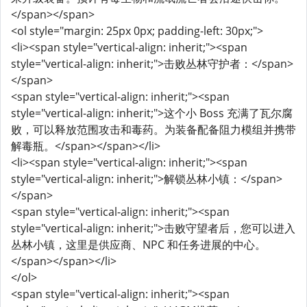
</span></span>
<ol style="margin: 25px 0px; padding-left: 30px;">
<li><span style="vertical-align: inherit;"><span
style="vertical-align: inherit;">击败丛林守护者：</span>
</span>
<span style="vertical-align: inherit;"><span
style="vertical-align: inherit;">这个小 Boss 充满了瓦尔腐
败，可以释放范围攻击和毒药。为装备配备阻力模组并携带
解毒瓶。</span></span></li>
<li><span style="vertical-align: inherit;"><span
style="vertical-align: inherit;">解锁丛林小镇：</span>
</span>
<span style="vertical-align: inherit;"><span
style="vertical-align: inherit;">击败守望者后，您可以进入
丛林小镇，这里是供应商、NPC 和任务进展的中心。
</span></span></li>
</ol>
<span style="vertical-align: inherit;"><span