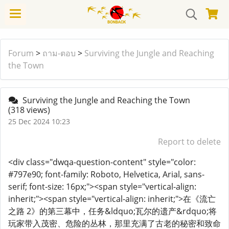
Forum
>
ถาม-ตอบ
>
Surviving the Jungle and Reaching
the Town
Surviving the Jungle and Reaching the Town
(318 views)
25 Dec 2024 10:23
Report to delete
<div class="dwqa-question-content" style="color:
#797e90; font-family: Roboto, Helvetica, Arial, sans-
serif; font-size: 16px;"><span style="vertical-align:
inherit;"><span style="vertical-align: inherit;">在《流亡
之路 2》的第三幕中，任务&ldquo;瓦尔的遗产&rdquo;将
玩家带入茂密、危险的丛林，那里充满了古老的秘密和致命