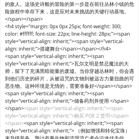
的敌人。这场史诗般的冒险的第一步是在前往丛林小镇​​的危
险旅程中幸存下来，这是应对未来挑战的关键行动基地。
</span></span>
<h4 style="margin: 0px 0px 25px; font-weight: 300;
color: #ffffff; font-size: 22px; line-height: 28px;"><span
style="vertical-align: inherit;"><span style="vertical-
align: inherit;">搭建舞台</span></span></h4>
<span style="vertical-align: inherit;"><span
style="vertical-align: inherit;">瓦尔文明是禁忌魔法的大
师，留下了充满黑暗能量的废墟。当你穿越丛林时，你会遇
到他们历史的碎片，从被诅咒的文物到被远古力量扭曲的可
恶生物。这种环境是无情的，需要准备好</span></span>
<span style="vertical-align: inherit;"><span
style="vertical-align: inherit;">储备药剂并使用 </span>
</span>
<span style="vertical-align: inherit;"><span
style="vertical-align: inherit;">购买 POE 2 货币</span>
</span>
<span style="vertical-align: inherit;"><span
style="vertical-align: inherit;"> （例如增强和转化宝珠）
来升级装备。预计有毒生物和流氓流亡者会沿途伏击你。