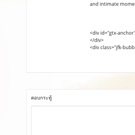
and intimate moment
<div id="gtx-anchor" 
</div>
<div class="jfk-bubbl
ตอบกระทู้