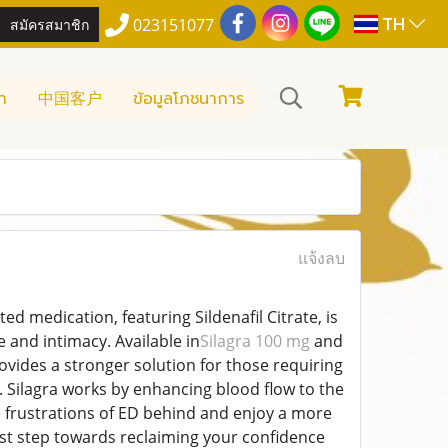
TH
สมัครสมาชิก
023151077
า
中国客户
ข้อมูลโภชนาการ
แจ้งลบ
ted medication, featuring Sildenafil Citrate, is
 and intimacy. Available in
Silagra 100 mg
and
provides a stronger solution for those requiring
. Silagra works by enhancing blood flow to the
e frustrations of ED behind and enjoy a more
e first step towards reclaiming your confidence