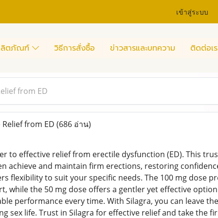
เข้าสู่ระบบ
ลิตภัณฑ์
วิธีการสั่งซื้อ
ข่าวสารและบทความ
ติดต่อเร
Relief from ED
e Relief from ED
(686 อ่าน)
r to effective relief from erectile dysfunction (ED). This trus
n achieve and maintain firm erections, restoring confidence
ffers flexibility to suit your specific needs. The 100 mg dose 
, while the 50 mg dose offers a gentler yet effective option
iable performance every time. With Silagra, you can leave th
ling sex life. Trust in Silagra for effective relief and take th