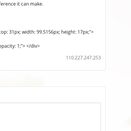
ference it can make.
 top: 31px; width: 99.5156px; height: 17px;">
opacity: 1;"> </div>
110.227.247.253