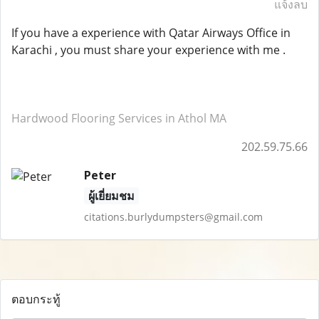
แจ้งลบ
If you have a experience with Qatar Airways Office in
Karachi , you must share your experience with me .
Hardwood Flooring Services in Athol MA
202.59.75.66
Peter
ผู้เยี่ยมชม
citations.burlydumpsters@gmail.com
ตอบกระทู้