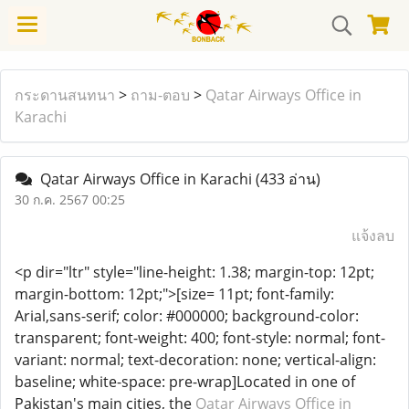
กระดานสนทนา
>
ถาม-ตอบ
>
Qatar Airways Office in
Karachi
Qatar Airways Office in Karachi
(433 อ่าน)
30 ก.ค. 2567 00:25
แจ้งลบ
<p dir="ltr" style="line-height: 1.38; margin-top: 12pt;
margin-bottom: 12pt;">[size= 11pt; font-family:
Arial,sans-serif; color: #000000; background-color:
transparent; font-weight: 400; font-style: normal; font-
variant: normal; text-decoration: none; vertical-align:
baseline; white-space: pre-wrap]Located in one of
Pakistan's main cities, the
Qatar Airways Office in