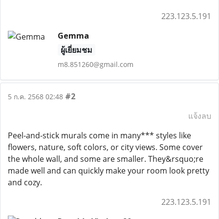
223.123.5.191
Gemma
ผู้เยี่ยมชม
m8.851260@gmail.com
#2
5 ก.ค. 2568 02:48
แจ้งลบ
Peel-and-stick murals come in many*** styles like
flowers, nature, soft colors, or city views. Some cover
the whole wall, and some are smaller. They&rsquo;re
made well and can quickly make your room look pretty
and cozy.
223.123.5.191