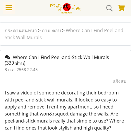
กระดานสนทนา
>
ถาม-ตอบ
>
Where Can I Find Peel-and-
Stick Wall Murals
Where Can I Find Peel-and-Stick Wall Murals
(339 อ่าน)
3 ก.ค. 2568 22:45
แจ้งลบ
I saw a video of someone decorating their bedroom
with peel-and-stick wall murals. It looked so easy to
apply and remove. I rent my apartment, so I need
something that won&rsquo;t damage the walls. Are
peel-and-stick murals really that simple to use? Where
can I find ones that look stylish and high quality?