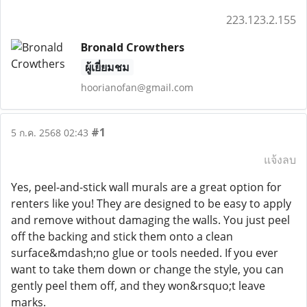
223.123.2.155
Bronald Crowthers
ผู้เยี่ยมชม
hoorianofan@gmail.com
#1
5 ก.ค. 2568 02:43
แจ้งลบ
Yes, peel-and-stick wall murals are a great option for
renters like you! They are designed to be easy to apply
and remove without damaging the walls. You just peel
off the backing and stick them onto a clean
surface&mdash;no glue or tools needed. If you ever
want to take them down or change the style, you can
gently peel them off, and they won&rsquo;t leave
marks.