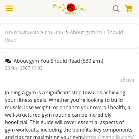
กระดานสนทนา
>
ถาม-ตอบ
>
About gym You Should
Read
About gym You Should Read
(530 อ่าน)
26 มิ.ย. 2567 19:02
แจ้งลบ
Joining a gym is a significant step towards achieving
your fitness goals. Whether you're looking to build
muscle, lose weight, or enhance your overall health, a
well-structured gym routine can be incredibly
beneficial. This guide will cover essential aspects of
gym workouts, including the benefits, key components,
and tips for maximizing your gym.
https://gymbills.com/