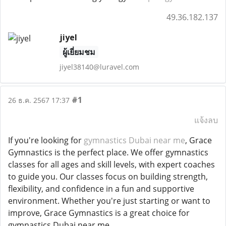
49.36.182.137
jiyel
ผู้เยี่ยมชม
jiyel38140@luravel.com
#1
26 ธ.ค. 2567 17:37
แจ้งลบ
If you're looking for
gymnastics Dubai near me
, Grace
Gymnastics is the perfect place. We offer gymnastics
classes for all ages and skill levels, with expert coaches
to guide you. Our classes focus on building strength,
flexibility, and confidence in a fun and supportive
environment. Whether you're just starting or want to
improve, Grace Gymnastics is a great choice for
gymnastics Dubai near me.