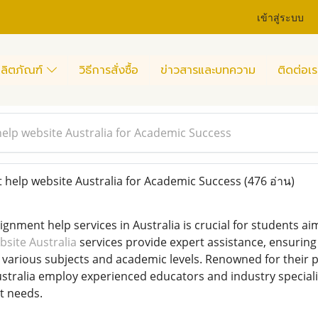
เข้าสู่ระบบ
ลิตภัณฑ์
วิธีการสั่งซื้อ
ข่าวสารและบทความ
ติดต่อเร
elp website Australia for Academic Success
help website Australia for Academic Success
(476 อ่าน)
ignment help services in Australia is crucial for students a
site Australia
services provide expert assistance, ensuring 
various subjects and academic levels. Renowned for their 
ustralia employ experienced educators and industry speciali
t needs.