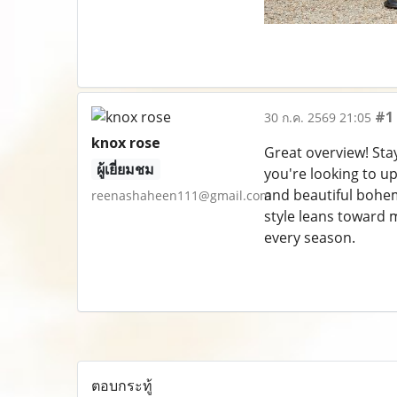
#1
30 ก.ค. 2569 21:05
knox rose
Great overview! Stay
ผู้เยี่ยมชม
you're looking to 
and beautiful bohemi
reenashaheen111@gmail.com
style leans toward 
every season.
ตอบกระทู้