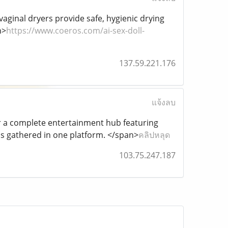
 vaginal dryers provide safe, hygienic drying
n>
https://www.coeros.com/ai-sex-doll-
137.59.221.176
แจ้งลบ
ver a complete entertainment hub featuring
ips gathered in one platform. </span>
คลิปหลุด
103.75.247.187