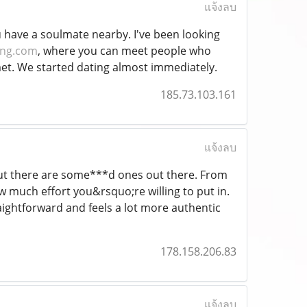
แจ้งลบ
ou have a soulmate nearby. I've been looking
ing.com
, where you can meet people who
 met. We started dating almost immediately.
185.73.103.161
แจ้งลบ
, but there are some***d ones out there. From
 much effort you&rsquo;re willing to put in.
raightforward and feels a lot more authentic
178.158.206.83
แจ้งลบ