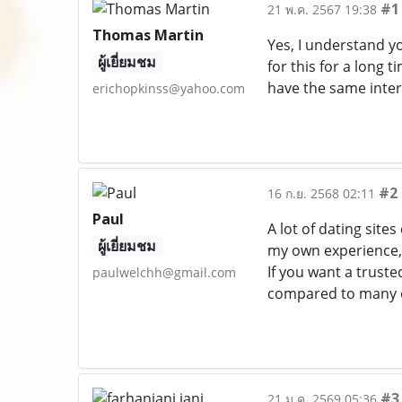
#1
21 พ.ค. 2567 19:38
Thomas Martin
Yes, I understand yo
ผู้เยี่ยมชม
for this for a long 
have the same intere
erichopkinss@yahoo.com
#2
16 ก.ย. 2568 02:11
Paul
A lot of dating site
ผู้เยี่ยมชม
my own experience, 
If you want a trust
paulwelchh@gmail.com
compared to many o
#3
21 ม.ค. 2569 05:36