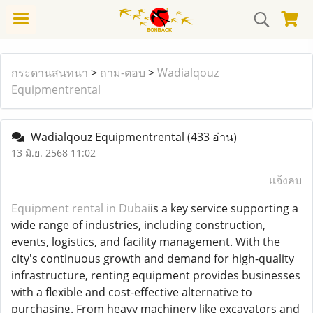
กระดานสนทนา
>
ถาม-ตอบ
>
Wadialqouz
Equipmentrental
Wadialqouz Equipmentrental
(433 อ่าน)
13 มิ.ย. 2568 11:02
แจ้งลบ
Equipment rental in Dubai
is a key service supporting a
wide range of industries, including construction,
events, logistics, and facility management. With the
city's continuous growth and demand for high-quality
infrastructure, renting equipment provides businesses
with a flexible and cost-effective alternative to
purchasing. From heavy machinery like excavators and