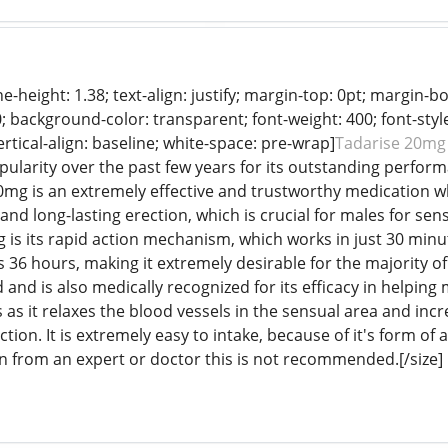
ine-height: 1.38; text-align: justify; margin-top: 0pt; margin-b
0; background-color: transparent; font-weight: 400; font-style
rtical-align: baseline; white-space: pre-wrap]
Tadarise 20mg
larity over the past few years for its outstanding performa
0mg is an extremely effective and trustworthy medication 
and long-lasting erection, which is crucial for males for se
is its rapid action mechanism, which works in just 30 minutes 
s 36 hours, making it extremely desirable for the majority of m
nd is also medically recognized for its efficacy in helping 
 as it relaxes the blood vessels in the sensual area and incr
ction. It is extremely easy to intake, because of it's form of
n from an expert or doctor this is not recommended.[/size]