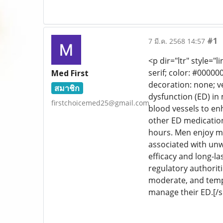
#1
7 มี.ค. 2568 14:57
<p dir="ltr" style="l
serif; color: #00000
Med First
decoration: none; ve
สมาชิก
dysfunction (ED) in 
firstchoicemed25@gmail.com
blood vessels to en
other ED medication
hours. Men enjoy mo
associated with unw
efficacy and long-la
regulatory authoriti
moderate, and tempo
manage their ED.[/s