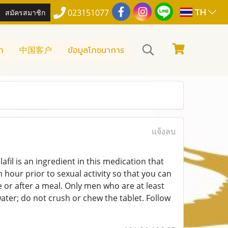
TH
สมัครสมาชิก
023151077
า
中国客户
ข้อมูลโภชนาการ
แจ้งลบ
lafil is an ingredient in this medication that
 hour prior to sexual activity so that you can
e or after a meal. Only men who are at least
ter; do not crush or chew the tablet. Follow