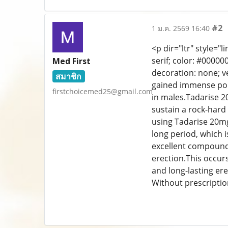
#2
1 ม.ค. 2569 16:40
<p dir="ltr" style="l
serif; color: #00000
Med First
decoration: none; ve
สมาชิก
gained immense popu
firstchoicemed25@gmail.com
in males.Tadarise 2
sustain a rock-hard 
using Tadarise 20mg 
long period, which i
excellent compound a
erection.This occurs
and long-lasting ere
Without prescriptio