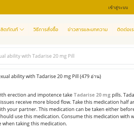
เข้าสู่ระบบ
ลิตภัณฑ์
วิธีการสั่งซื้อ
ข่าวสารและบทความ
ติดต่อเร
al ability with Tadarise 20 mg Pill
ual ability with Tadarise 20 mg Pill
(479 อ่าน)
ith erection and impotence take
Tadarise 20 mg
pills. Tada
issues receive more blood flow. Take this medication half an
ith your partner. This medication can be taken either befor
should use this medication. Consume this medication with wa
e when taking this medication.