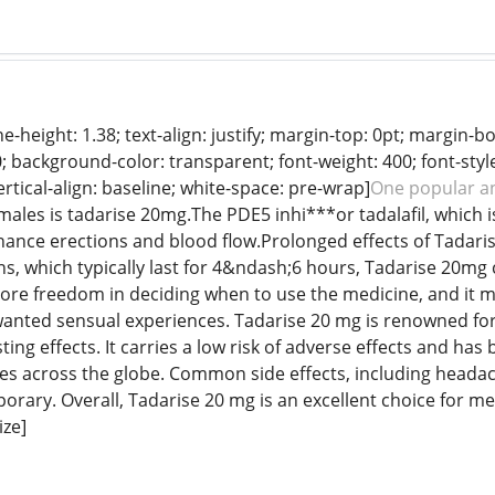
ine-height: 1.38; text-align: justify; margin-top: 0pt; margin-b
0; background-color: transparent; font-weight: 400; font-style
rtical-align: baseline; white-space: pre-wrap]
One popular a
males is tadarise 20mg.The PDE5 inhi***or tadalafil, which is
hance erections and blood flow.Prolonged effects of Tadaris
s, which typically last for 4&ndash;6 hours, Tadarise 20mg 
re freedom in deciding when to use the medicine, and it ma
anted sensual experiences. Tadarise 20 mg is renowned for it
sting effects. It carries a low risk of adverse effects and ha
es across the globe. Common side effects, including headache
rary. Overall, Tadarise 20 mg is an excellent choice for men
ize]