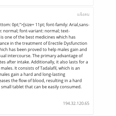
แจ้งลบ
ottom: 0pt;">[size= 11pt; font-family: Arial,sans-
: normal; font-variant: normal; text-
is one of the best medicines which has
nce in the treatment of Erectile Dysfunction
which has been proved to help males gain and
nsual intercourse. The primary advantage of
after intake. Additionally, it also lasts for a
ales. It consists of Tadalafil, which is an
males gain a hard and long-lasting
eases the flow of blood, resulting in a hard
 a small tablet that can be easily consumed.
194.32.120.65