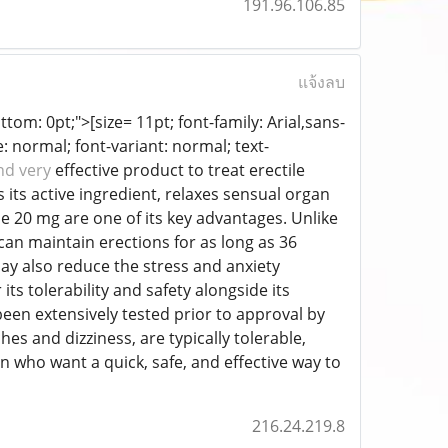
191.96.106.85
แจ้งลบ
ottom: 0pt;">[size= 11pt; font-family: Arial,sans-
: normal; font-variant: normal; text-
nd very
effective product to treat erectile
 its active ingredient, relaxes sensual organ
e 20 mg are one of its key advantages. Unlike
can maintain erections for as long as 36
y also reduce the stress and anxiety
s tolerability and safety alongside its
s been extensively tested prior to approval by
s and dizziness, are typically tolerable,
 who want a quick, safe, and effective way to
216.24.219.8