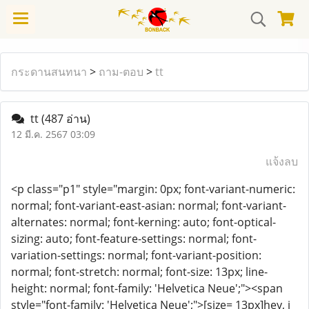
กระดานสนทนา
>
ถาม-ตอบ
>
tt
tt
(487 อ่าน)
12 มี.ค. 2567 03:09
แจ้งลบ
<p class="p1" style="margin: 0px; font-variant-numeric:
normal; font-variant-east-asian: normal; font-variant-
alternates: normal; font-kerning: auto; font-optical-
sizing: auto; font-feature-settings: normal; font-
variation-settings: normal; font-variant-position:
normal; font-stretch: normal; font-size: 13px; line-
height: normal; font-family: 'Helvetica Neue';"><span
style="font-family: 'Helvetica Neue';">[size= 13px]hey, i