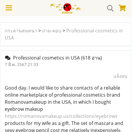
กระดานสนทนา
>
ถาม-ตอบ
>
Professional cosmetics in
USA
Professional cosmetics in USA
(618 อ่าน)
7 มี.ค. 2567 21:33
แจ้งลบ
Good day. I would like to share contacts of a reliable
online marketplace of professional cosmetics brand
Romanovamakeup in the USA, in which I bought
eyebrow makeup
https://romanovamakeup.us/collections/eyebrows
products for my wife as a gift. The set of mascara and
sexy eyebrow pencil cost me relatively inexpensively.