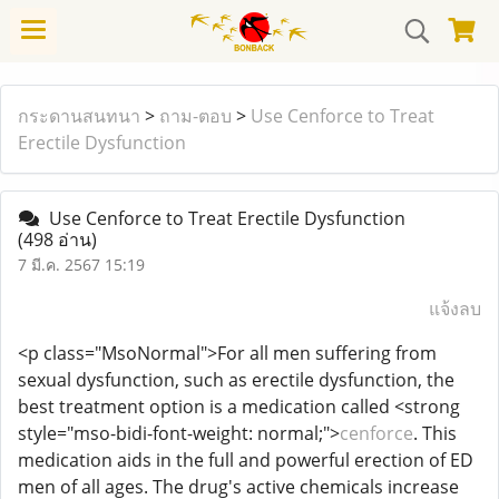
กระดานสนทนา
>
ถาม-ตอบ
>
Use Cenforce to Treat
Erectile Dysfunction
Use Cenforce to Treat Erectile Dysfunction
(498 อ่าน)
7 มี.ค. 2567 15:19
แจ้งลบ
<p class="MsoNormal">For all men suffering from
sexual dysfunction, such as erectile dysfunction, the
best treatment option is a medication called <strong
style="mso-bidi-font-weight: normal;">
cenforce
. This
medication aids in the full and powerful erection of ED
men of all ages. The drug's active chemicals increase