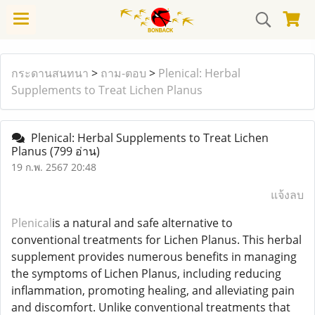
กระดานสนทนา
>
ถาม-ตอบ
>
Plenical: Herbal
Supplements to Treat Lichen Planus
Plenical: Herbal Supplements to Treat Lichen
Planus
(799 อ่าน)
19 ก.พ. 2567 20:48
แจ้งลบ
Plenical
is a natural and safe alternative to
conventional treatments for Lichen Planus. This herbal
supplement provides numerous benefits in managing
the symptoms of Lichen Planus, including reducing
inflammation, promoting healing, and alleviating pain
and discomfort. Unlike conventional treatments that