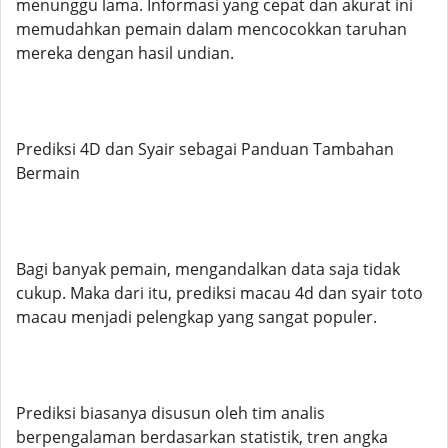
menunggu lama. Informasi yang cepat dan akurat ini
memudahkan pemain dalam mencocokkan taruhan
mereka dengan hasil undian.
Prediksi 4D dan Syair sebagai Panduan Tambahan
Bermain
Bagi banyak pemain, mengandalkan data saja tidak
cukup. Maka dari itu, prediksi macau 4d dan syair toto
macau menjadi pelengkap yang sangat populer.
Prediksi biasanya disusun oleh tim analis
berpengalaman berdasarkan statistik, tren angka