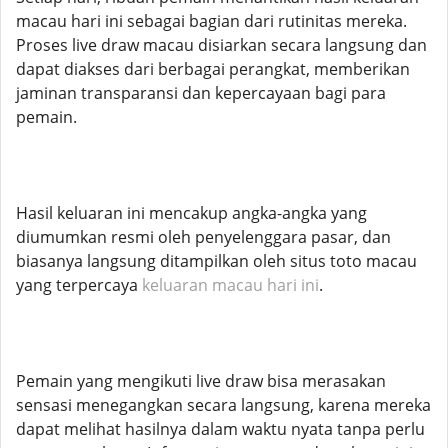
macau hari ini sebagai bagian dari rutinitas mereka.
Proses live draw macau disiarkan secara langsung dan
dapat diakses dari berbagai perangkat, memberikan
jaminan transparansi dan kepercayaan bagi para
pemain.
Hasil keluaran ini mencakup angka-angka yang
diumumkan resmi oleh penyelenggara pasar, dan
biasanya langsung ditampilkan oleh situs toto macau
yang terpercaya
keluaran macau hari ini
.
Pemain yang mengikuti live draw bisa merasakan
sensasi menegangkan secara langsung, karena mereka
dapat melihat hasilnya dalam waktu nyata tanpa perlu