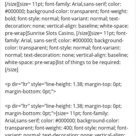
[/size][size= 11pt; font-family: Arial,sans-serif; color:
#000000; background-color: transparent; font-weight:
bold; font-style: normal; font-variant: normal; text-
decoration: none; vertical-align: baseline; white-space:
pre-wrap]Sunrise Slots Casino, [/size][size= 11pt; font-
family: Arial, sans-serif; color: #000000; background-
color: transparent; font-style: normal; font-variant:
normal; text-decoration: none; vertical-align: baseline;
white-space: pre-wrap]list of things to be required:
[/size]
<p dir="ltr" style="line-height: 1.38; margin-top: 0pt;
margin-bottom: 0pt;">
<p dir="ltr" style="line-height: 1.38; margin-top: 0pt;
margin-bottom: 0pt;">[size= 11pt; font-family:
Arial,sans-serif; color: #000000; background-color:
transparent; font-weight: 400; font-style: normal; font-
variant: normal; text-decoration: none; vertical-align: