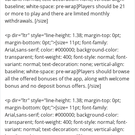
baseline; white-space: pre-wrap]Players should be 21
or more to play and there are limited monthly
withdrawals. [/size]
<p dir="ltr" style="line-height: 1.38; margin-top: 0pt;
margin-bottom: 0pt;">[size= 11pt; font-family:
Arial,sans-serif; color: #000000; background-color:
transparent; font-weight: 400; font-style: normal; font-
variant: normal; text-decoration: none; vertical-align:
baseline; white-space: pre-wrap]Players should browse
all the offered bonuses of the app, along with welcome
bonus and no deposit bonus offers. [/size]
<p dir="ltr" style="line-height: 1.38; margin-top: 0pt;
margin-bottom: 0pt;">[size= 11pt; font-family:
Arial,sans-serif; color: #000000; background-color:
transparent; font-weight: 400; font-style: normal; font-
variant: normal; text-decoration: none; vertical-align: