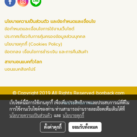
นโยบายความเป็นส่วนตัว และข้อกำหนดและเงื่อนไข
ข้อกำหนดและเงื่อนไขการใช้งานเว็บไซต์
ประกาศเกี่ยวกับการคุ้มครองข้อมูลส่วนบุคคล
นโยบายคุกกี้ (Cookies Policy)
ข้อตกลง เงื่อนไขการชำระเงิน และการคืนสินค้า
สาขาบอนแบคทั่วโลก
บอนแบคสิงคโปร์
© Copyright 2019 All Rights Reserved. bonback.com
เว็บไซต์นี้มีการใช้งานคุกกี้ เพื่อเพิ่มประสิทธิภาพและประสบการณ์ที่ดีใน
Powered by
MakeWebEasy.com
การใช้งานเว็บไซต์ของท่าน ท่านสามารถอ่านรายละเอียดเพิ่มเติมได้ที่
นโยบายความเป็นส่วนตัว
และ
นโยบายคุกกี้
ตั้งค่าคุกกี้
ยอมรับทั้งหมด