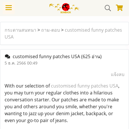
กระดานสนทนา
>
ถาม-ตอบ
>
customised funny patches
USA
customised funny patches USA
(625 อ่าน)
5 ธ.ค. 2566 00:49
แจ้งลบ
With our selection of
customised funny patches USA
,
you may turn your regular clothes into a hilarious
conversation starter. Our patches are made to make
you and others around you smile, whether you're
wanting to jazz up your denim jacket, backpack, or
even your go-to pair of jeans.