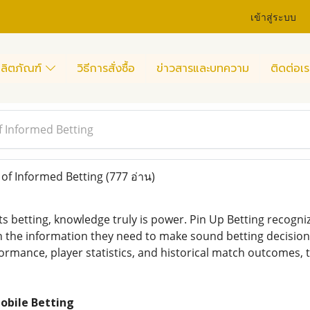
เข้าสู่ระบบ
ลิตภัณฑ์
วิธีการสั่งซื้อ
ข่าวสารและบทความ
ติดต่อเร
 Informed Betting
of Informed Betting
(777 อ่าน)
ts betting, knowledge truly is power. Pin Up Betting recogn
h the information they need to make sound betting decisions
ormance, player statistics, and historical match outcomes, 
obile Betting