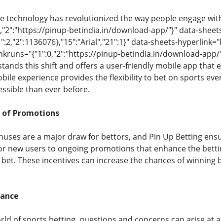
e technology has revolutionized the way people engage with 
2,"2":"https://pinup-betindia.in/download-app/"}" data-sheet
{"1":2,"2":1136076},"15":"Arial","21":1}" data-sheets-hyperlin
nkruns="{"1":0,"2":"https://pinup-betindia.in/download-app/
ands this shift and offers a user-friendly mobile app that 
obile experience provides the flexibility to bet on sports e
ssible than ever before.
 of Promotions
ses are a major draw for bettors, and Pin Up Betting ensur
 new users to ongoing promotions that enhance the bettin
bet. These incentives can increase the chances of winning b
tance
rld of sports betting, questions and concerns can arise at 