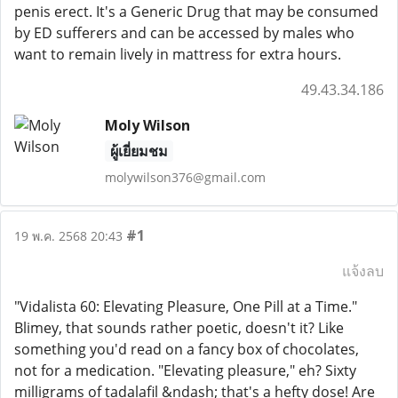
penis erect. It's a Generic Drug that may be consumed
by ED sufferers and can be accessed by males who
want to remain lively in mattress for extra hours.
49.43.34.186
Moly Wilson
ผู้เยี่ยมชม
molywilson376@gmail.com
#1
19 พ.ค. 2568 20:43
แจ้งลบ
"Vidalista 60: Elevating Pleasure, One Pill at a Time."
Blimey, that sounds rather poetic, doesn't it? Like
something you'd read on a fancy box of chocolates,
not for a medication. "Elevating pleasure," eh? Sixty
milligrams of tadalafil &ndash; that's a hefty dose! Are