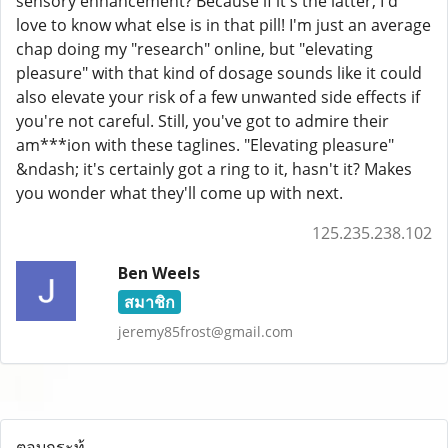
sensory enhancement? Because if it's the latter, I'd
love to know what else is in that pill! I'm just an average
chap doing my "research" online, but "elevating
pleasure" with that kind of dosage sounds like it could
also elevate your risk of a few unwanted side effects if
you're not careful. Still, you've got to admire their
am***ion with these taglines. "Elevating pleasure"
&ndash; it's certainly got a ring to it, hasn't it? Makes
you wonder what they'll come up with next.
125.235.238.102
Ben Weels
สมาชิก
jeremy85frost@gmail.com
ตอบกระทู้