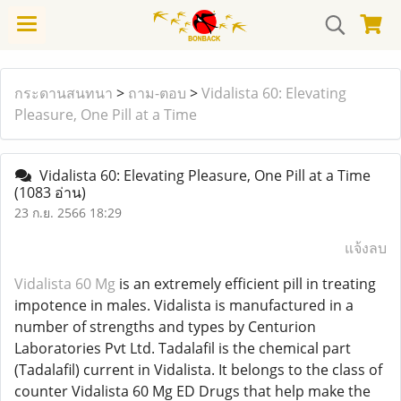
กระดานสนทนา
>
ถาม-ตอบ
>
Vidalista 60: Elevating
Pleasure, One Pill at a Time
Vidalista 60: Elevating Pleasure, One Pill at a Time
(1083 อ่าน)
23 ก.ย. 2566 18:29
แจ้งลบ
Vidalista 60 Mg
is an extremely efficient pill in treating
impotence in males. Vidalista is manufactured in a
number of strengths and types by Centurion
Laboratories Pvt Ltd. Tadalafil is the chemical part
(Tadalafil) current in Vidalista. It belongs to the class of
counter Vidalista 60 Mg ED Drugs that help make the