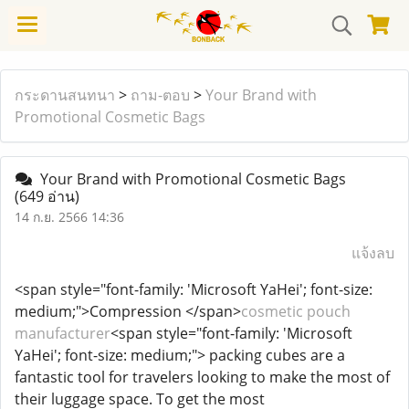
กระดานสนทนา
>
ถาม-ตอบ
>
Your Brand with
Promotional Cosmetic Bags
Your Brand with Promotional Cosmetic Bags
(649 อ่าน)
14 ก.ย. 2566 14:36
แจ้งลบ
<span style="font-family: 'Microsoft YaHei'; font-size:
medium;">Compression </span>
cosmetic pouch
manufacturer
<span style="font-family: 'Microsoft
YaHei'; font-size: medium;"> packing cubes are a
fantastic tool for travelers looking to make the most of
their luggage space. To get the most