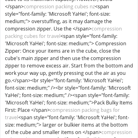
</span>
compression packing cubes nz
<span
style="font-family: 'Microsoft YaHei'; font-size:
medium;"> overstuffing, as it may damage the
compression zipper. Use the </span>
compression
packing cubes for travel
<span style="font-family:
'Microsoft YaHei'; font-size: medium;"> Compression
Zipper: Once your items are in the cube, close the
cube's main zipper and then use the compression
zipper to remove excess air. Start from the bottom and
work your way up, gently pressing out the air as you
go.</span><br style="font-family: 'Microsoft YaHei';
font-size: medium;" /><br style="font-family: 'Microsoft
YaHei'; font-size: medium;" /><span style="font-family:
'Microsoft YaHei'; font-size: medium;">Pack Bulky Items
First: Place </span>
compression packing bags for
travel
<span style="font-family: 'Microsoft YaHei'; font-
size: medium;"> larger or bulkier items at the bottom
of the cube and smaller items on </span>
compression