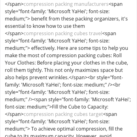
</span>
compression packing manufacturers
<span
style="font-family: 'Microsoft YaHei'; font-size:
medium;"> benefit from these packing organizers, it's
essential to know how to use them
</span>
compression packing cubes travel
<span
style="font-family: 'Microsoft YaHei'; font-size:
medium;"> effectively. Here are some tips to help you
make the most of compression packing cubes: Roll
Your Clothes: Before placing your clothes in the cube,
roll them tightly. This not only maximizes space but
also helps prevent wrinkles.</span><br style="font-
family: 'Microsoft YaHei'; font-size: medium;" /><br
style="font-family: 'Microsoft YaHei'; font-size:
medium;" /><span style="font-family: 'Microsoft YaHei';
font-size: medium;">Fill the Cube to Capacity:
</span>
compression packing cubes target
<span
style="font-family: 'Microsoft YaHei'; font-size:
medium;"> To achieve optimal compression, fill the
cube to its maximum capacity. However, avoid