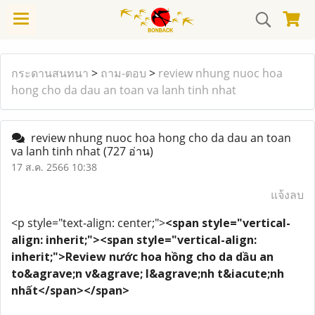
กระดานสนทนา
>
ถาม-ตอบ
>
review nhung nuoc hoa
hong cho da dau an toan va lanh tinh nhat
review nhung nuoc hoa hong cho da dau an toan
va lanh tinh nhat
(727 อ่าน)
17 ส.ค. 2566 10:38
แจ้งลบ
<p style="text-align: center;">
<span style="vertical-
align: inherit;"><span style="vertical-align:
inherit;">Review nước hoa hồng cho da dầu an
to&agrave;n v&agrave; l&agrave;nh t&iacute;nh
nhất</span></span>