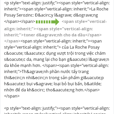
<p style="text-align: justify;"><span style="vertical-align:
inherit;"><span style="vertical-align: inherit;">La Roche
Posay Serozinc: Đ&acirc;y l&agrave; d&ograve;ng
</span></span>
<span style="vertical-
align: inherit;"><span style="vertical-align:
inherit;">toner d&agrave;nh cho da dầu</span>
</span>
<span style="vertical-align: inherit;"><span
style="vertical-align: inherit;"> của La Roche Posay
c&oacute; t&aacute;c dụng vượt trội trong việc chăm
s&oacute;c da, mang lại cho bạn g&aacute;i l&agrave;n
da khỏe mạnh hơn. </span><span style="vertical-align:
inherit;">Th&agrave;nh phần nước tẩy trang
thi&ecirc;n nhi&ecirc;n trong sản phẩm gi&uacute;p
h&uacute;t bụi v&agrave; loại bỏ bụi bẩn, b&atilde;
nhờn để da kh&ocirc; tho&aacute;ng hơn.</span>
</span>
<p style="text-align: justify;"><span style="vertical-align: