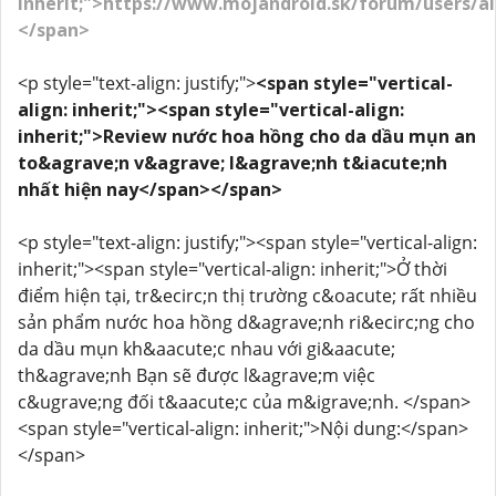
inherit;">https://www.mojandroid.sk/forum/users/a
</span>
<p style="text-align: justify;">
<span style="vertical-
align: inherit;"><span style="vertical-align:
inherit;">Review nước hoa hồng cho da dầu mụn an
to&agrave;n v&agrave; l&agrave;nh t&iacute;nh
nhất hiện nay</span></span>
<p style="text-align: justify;"><span style="vertical-align:
inherit;"><span style="vertical-align: inherit;">Ở thời
điểm hiện tại, tr&ecirc;n thị trường c&oacute; rất nhiều
sản phẩm nước hoa hồng d&agrave;nh ri&ecirc;ng cho
da dầu mụn kh&aacute;c nhau với gi&aacute;
th&agrave;nh Bạn sẽ được l&agrave;m việc
c&ugrave;ng đối t&aacute;c của m&igrave;nh. </span>
<span style="vertical-align: inherit;">Nội dung:</span>
</span>