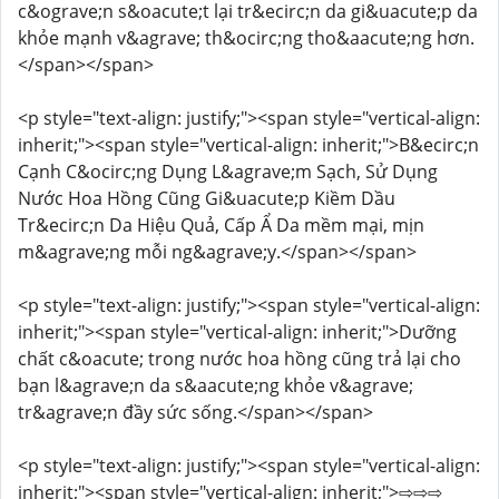
c&ograve;n s&oacute;t lại tr&ecirc;n da gi&uacute;p da
khỏe mạnh v&agrave; th&ocirc;ng tho&aacute;ng hơn.
</span></span>
<p style="text-align: justify;"><span style="vertical-align:
inherit;"><span style="vertical-align: inherit;">B&ecirc;n
Cạnh C&ocirc;ng Dụng L&agrave;m Sạch, Sử Dụng
Nước Hoa Hồng Cũng Gi&uacute;p Kiềm Dầu
Tr&ecirc;n Da Hiệu Quả, Cấp Ẩ Da mềm mại, mịn
m&agrave;ng mỗi ng&agrave;y.</span></span>
<p style="text-align: justify;"><span style="vertical-align:
inherit;"><span style="vertical-align: inherit;">Dưỡng
chất c&oacute; trong nước hoa hồng cũng trả lại cho
bạn l&agrave;n da s&aacute;ng khỏe v&agrave;
tr&agrave;n đầy sức sống.</span></span>
<p style="text-align: justify;"><span style="vertical-align:
inherit;"><span style="vertical-align: inherit;">⇨⇨⇨