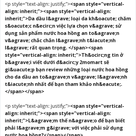
<p style="text-align: justify;">
<span style="vertical-
align: inherit;"><span style="vertical-align:
inherit;">Da dầu l&agrave; loại da kh&oacute; chăm
s&oacute;c n&ecirc;n việc lựa chọn v&agrave; sử
dụng sản phẩm nước hoa hồng an to&agrave;n
v&agrave; chắc chắn l&agrave;nh t&iacute;nh
l&agrave; rất quan trọng. </span><span
style="vertical-align: inherit;">Th&ocirc;ng tin ở
b&agrave;i viết dưới đ&acirc;y 2momart sẽ
gi&uacute;p bạn review những loại nước hoa hồng
cho da dầu an to&agrave;n v&agrave; l&agrave;nh
t&iacute;nh nhất để bạn tham khảo nh&eacute;.
</span></span>
<p style="text-align: justify;">
<span style="vertical-
align: inherit;"><span style="vertical-align:
inherit;">L&agrave;m thế n&agrave;o để bạn biết
phải l&agrave;m g&igrave; với việc phải sử dụng
nước hoa hồng?</span></span>