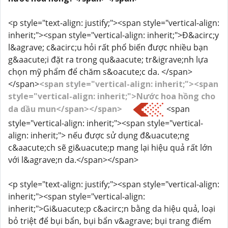
<p style="text-align: justify;"><span style="vertical-align:
inherit;"><span style="vertical-align: inherit;">Đ&acirc;y
l&agrave; c&acirc;u hỏi rất phổ biến được nhiều bạn
g&aacute;i đặt ra trong qu&aacute; tr&igrave;nh lựa
chọn mỹ phẩm để chăm s&oacute;c da. </span>
</span>
<span style="vertical-align: inherit;"><span
style="vertical-align: inherit;">Nước hoa hồng cho
da dầu mun</span></span>
<span
style="vertical-align: inherit;"><span style="vertical-
align: inherit;"> nếu được sử dụng đ&uacute;ng
c&aacute;ch sẽ gi&uacute;p mang lại hiệu quả rất lớn
với l&agrave;n da.</span></span>
<p style="text-align: justify;"><span style="vertical-align:
inherit;"><span style="vertical-align:
inherit;">Gi&uacute;p c&acirc;n bằng da hiệu quả, loại
bỏ triệt để bụi bẩn, bụi bẩn v&agrave; bụi trang điểm