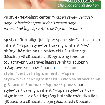
<p style="text-align: center;">
<span style="vertical-
align: inherit;"><span style="vertical-align:
inherit;">Đẳng cấp vượt trội</span></span>
<p style="text-align: justify;"><span style="vertical-align:
inherit;"><span style="vertical-align: inherit;">Với
những th&ocirc;ng tin review chi tiết tr&ecirc;n
đ&acirc;y về c&aacute;c d&ograve;ng toner an
to&agrave;n v&agrave; l&agrave;nh t&iacute;nh
m&agrave; </span></span>
<span
style="vertical-align: inherit;"><span
style="vertical-align: inherit;">web so s&aacute;nh
gi&aacute; 2momart</span></span>
<span
style="vertical-align: inherit;"><span style="vertical-
align: inherit;"> đ&atilde; tổng hợi chắc chắn đ&atilde;
gi&uacute;p c&aacute;c bạn g&aacute;i c&oacute;