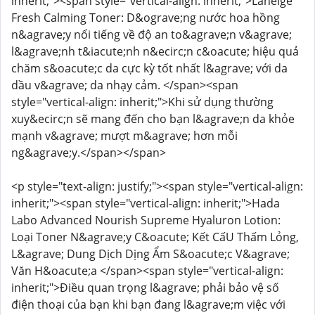
inherit;"><span style="vertical-align: inherit;">Laneige
Fresh Calming Toner: D&ograve;ng nước hoa hồng
n&agrave;y nổi tiếng về độ an to&agrave;n v&agrave;
l&agrave;nh t&iacute;nh n&ecirc;n c&oacute; hiệu quả
chăm s&oacute;c da cực kỳ tốt nhất l&agrave; với da
dầu v&agrave; da nhạy cảm. </span><span
style="vertical-align: inherit;">Khi sử dụng thường
xuy&ecirc;n sẽ mang đến cho bạn l&agrave;n da khỏe
mạnh v&agrave; mượt m&agrave; hơn mỗi
ng&agrave;y.</span></span>
<p style="text-align: justify;"><span style="vertical-align:
inherit;"><span style="vertical-align: inherit;">Hada
Labo Advanced Nourish Supreme Hyaluron Lotion:
Loại Toner N&agrave;y C&oacute; Kết CấU Thấm Lỏng,
L&agrave; Dung Dịch Dịng Ẩm S&oacute;c V&agrave;
Văn H&oacute;a </span><span style="vertical-align:
inherit;">Điều quan trọng l&agrave; phải bảo vệ số
điện thoại của bạn khi bạn đang l&agrave;m việc với