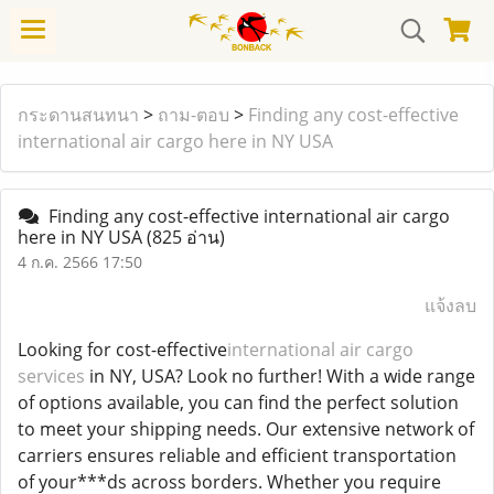
กระดานสนทนา
>
ถาม-ตอบ
>
Finding any cost-effective
international air cargo here in NY USA
Finding any cost-effective international air cargo
here in NY USA
(825 อ่าน)
4 ก.ค. 2566 17:50
แจ้งลบ
Looking for cost-effective
international air cargo
services
in NY, USA? Look no further! With a wide range
of options available, you can find the perfect solution
to meet your shipping needs. Our extensive network of
carriers ensures reliable and efficient transportation
of your***ds across borders. Whether you require