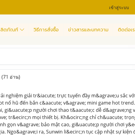
เข้าสู่ระบบ
ลิตภัณฑ์
วิธีการสั่งซื้อ
ข่าวสารและบทความ
ติดต่อเร
m
(71 อ่าน)
i nghiệm giải tr&iacute; trực tuyến đầy m&agrave;u sắc vớ
ot nổ hũ đến bắn c&aacute; v&agrave; mini game hot trend.
i, gi&uacute;p người chơi thao t&aacute;c dễ d&agrave;ng 
 tr&ecirc;n mọi thiết bị. Kh&ocirc;ng chỉ ch&uacute; trọn
nh gọn v&agrave; bảo mật cao, gi&uacute;p người chơi y&ec
ia. Ngo&agrave;i ra, Sunwin li&ecirc;n tục cập nhật sự kiệ