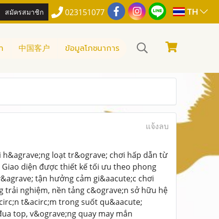
TH
สมัครสมาชิก
023151077
า
中国客户
ข้อมูลโภชนาการ
แจ้งลบ
i h&agrave;ng loạt tr&ograve; chơi hấp dẫn từ
 Giao diện được thiết kế tối ưu theo phong
v&agrave; tận hưởng cảm gi&aacute;c chơi
g trải nghiệm, nền tảng c&ograve;n sở hữu hệ
irc;n t&acirc;m trong suốt qu&aacute;
n đua top, v&ograve;ng quay may mắn