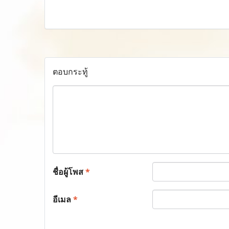
ตอบกระทู้
ชื่อผู้โพส
*
อีเมล
*