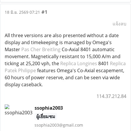
#1
18 มิ.ย. 2569 07:21
แจ้งลบ
All three versions are also presented without a date
display and timekeeping is managed by Omega's
Master
Pas Cher Breitling
Co-Axial 8401 automatic
movement. Magnetically resistant to 15,000 A/m and
ticking at 25,200 vph, the
Replica Longines
8401
Replica
Patek Philippe
features Omega's Co-Axial escapement,
60 hours of power reserve, and can be seen via wide
display caseback.
114.37.212.84
ssophia2003
ผู้เยี่ยมชม
ssophia2003@gmail.com