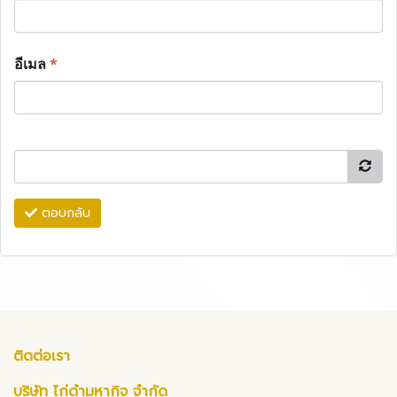
อีเมล
*
ตอบกลับ
ติดต่อเรา
บริษัท ไก่ดำมหากิจ จำกัด