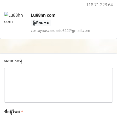
118.71.223.64
Lu88hn com
ผู้เยี่ยมชม
costoyaoscardario622@gmail.com
ตอบกระทู้
ชื่อผู้โพส
*