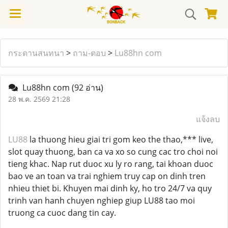
กระดานสนทนา
>
ถาม-ตอบ
>
Lu88hn com
Lu88hn com
(92 อ่าน)
28 พ.ค. 2569 21:28
แจ้งลบ
LU88
la thuong hieu giai tri gom keo the thao,*** live,
slot quay thuong, ban ca va xo so cung cac tro choi noi
tieng khac. Nap rut duoc xu ly ro rang, tai khoan duoc
bao ve an toan va trai nghiem truy cap on dinh tren
nhieu thiet bi. Khuyen mai dinh ky, ho tro 24/7 va quy
trinh van hanh chuyen nghiep giup LU88 tao moi
truong ca cuoc dang tin cay.