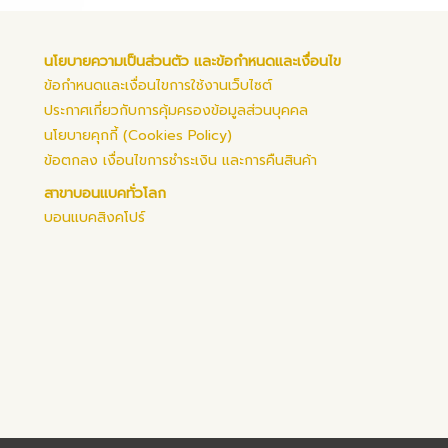
นโยบายความเป็นส่วนตัว และข้อกำหนดและเงื่อนไข
ข้อกำหนดและเงื่อนไขการใช้งานเว็บไซต์
ประกาศเกี่ยวกับการคุ้มครองข้อมูลส่วนบุคคล
นโยบายคุกกี้ (Cookies Policy)
ข้อตกลง เงื่อนไขการชำระเงิน และการคืนสินค้า
สาขาบอนแบคทั่วโลก
บอนแบคสิงคโปร์