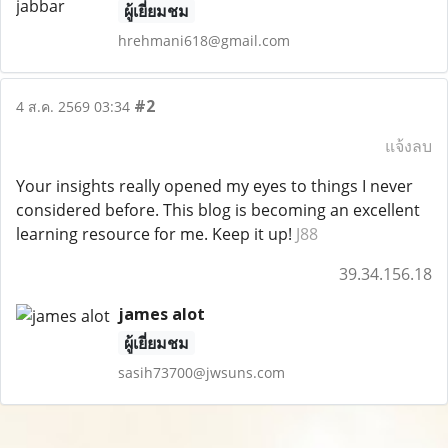
ผู้เยี่ยมชม
hrehmani618@gmail.com
#2
4 ส.ค. 2569 03:34
แจ้งลบ
Your insights really opened my eyes to things I never
considered before. This blog is becoming an excellent
learning resource for me. Keep it up!
J88
39.34.156.18
james alot
ผู้เยี่ยมชม
sasih73700@jwsuns.com