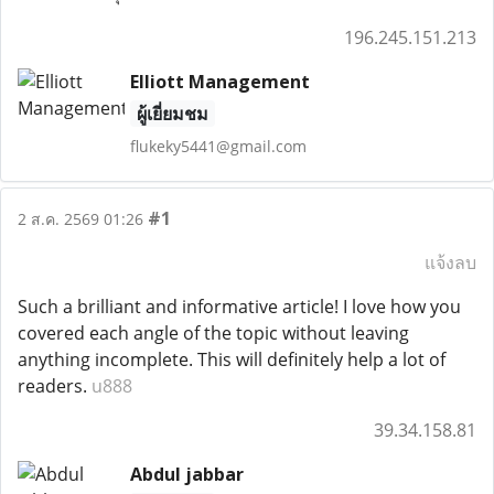
196.245.151.213
Elliott Management
ผู้เยี่ยมชม
flukeky5441@gmail.com
#1
2 ส.ค. 2569 01:26
แจ้งลบ
Such a brilliant and informative article! I love how you
covered each angle of the topic without leaving
anything incomplete. This will definitely help a lot of
readers.
u888
39.34.158.81
Abdul jabbar