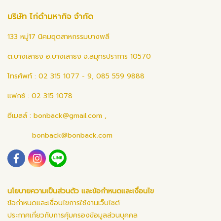
บริษัท ไก่ดำมหากิจ จำกัด
133 หมู่17 นิคมอุตสาหกรรมบางพลี
ต.บางเสาธง อ.บางเสาธง จ.สมุทรปราการ 10570
โทรศัพท์ : 02 315 1077 - 9, 085 559 9888
แฟกซ์ : 02 315 1078
อีเมลล์ :
bonback@gmail.com
,
bonback@bonback.com
นโยบายความเป็นส่วนตัว และข้อกำหนดและเงื่อนไข
ข้อกำหนดและเงื่อนไขการใช้งานเว็บไซต์
ประกาศเกี่ยวกับการคุ้มครองข้อมูลส่วนบุคคล