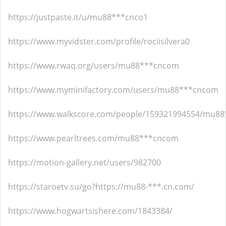
https://justpaste.it/u/mu88***cnco1
https://www.myvidster.com/profile/rociisilvera0
https://www.rwaq.org/users/mu88***cncom
https://www.myminifactory.com/users/mu88***cncom
https://www.walkscore.com/people/159321994554/mu8
https://www.pearltrees.com/mu88***cncom
https://motion-gallery.net/users/982700
https://staroetv.su/go?https://mu88-***.cn.com/
https://www.hogwartsishere.com/1843384/