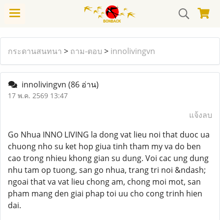
กระดานสนทนา
>
ถาม-ตอบ
>
innolivingvn
innolivingvn
(86 อ่าน)
17 พ.ค. 2569 13:47
แจ้งลบ
Go Nhua INNO LIVING la dong vat lieu noi that duoc ua
chuong nho su ket hop giua tinh tham my va do ben
cao trong nhieu khong gian su dung. Voi cac ung dung
nhu tam op tuong, san go nhua, trang tri noi &ndash;
ngoai that va vat lieu chong am, chong moi mot, san
pham mang den giai phap toi uu cho cong trinh hien
dai.