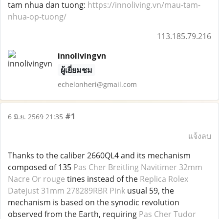
tam nhua dan tuong:
https://innoliving.vn/mau-tam-
nhua-op-tuong/
113.185.79.216
innolivingvn
ผู้เยี่ยมชม
echelonheri@gmail.com
#1
6 มิ.ย. 2569 21:35
แจ้งลบ
Thanks to the caliber 2660QL4 and its mechanism
composed of 135
Pas Cher Breitling Navitimer 32mm
Nacre Or rouge
tines instead of the
Replica Rolex
Datejust 31mm 278289RBR Pink
usual 59, the
mechanism is based on the synodic revolution
observed from the Earth, requiring
Pas Cher Tudor