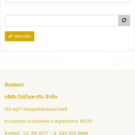
ตอบกลับ
ติดต่อเรา
บริษัท ไก่ดำมหากิจ จำกัด
133 หมู่17 นิคมอุตสาหกรรมบางพลี
ต.บางเสาธง อ.บางเสาธง จ.สมุทรปราการ 10570
โทรศัพท์ : 02 315 1077 - 9, 085 559 9888