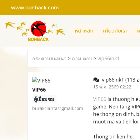
www.bonback.com
หน้าหลัก
เกี่ยวกับเรา
ผ
กระดานสนทนา
>
ถาม-ตอบ
>
vip66ink1
vip66ink1
(113 อ
15 พ.ค. 2569 02:22
VIP66
ผู้เยี่ยมชม
VIP66
la thuong hieu
game. Nen tang VIP
burakclarita@gmail.com
he thong on dinh, ba
muot ma va tien loi
Thong tin lien he: