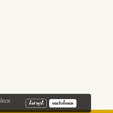
นโยบาย
ตั้งค่าคุกกี้
ยอมรับทั้งหมด