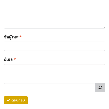
ชื่อผู้โพส
*
อีเมล
*
ตอบกลับ