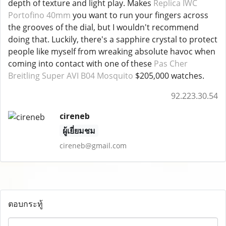
depth of texture and light play. Makes
Replica IWC
Portofino 40mm
you want to run your fingers across
the grooves of the dial, but I wouldn't recommend
doing that. Luckily, there's a sapphire crystal to protect
people like myself from wreaking absolute havoc when
coming into contact with one of these
Pas Cher
Breitling Super AVI B04 Mosquito
$205,000 watches.
92.223.30.54
cireneb
ผู้เยี่ยมชม
cireneb@gmail.com
ตอบกระทู้