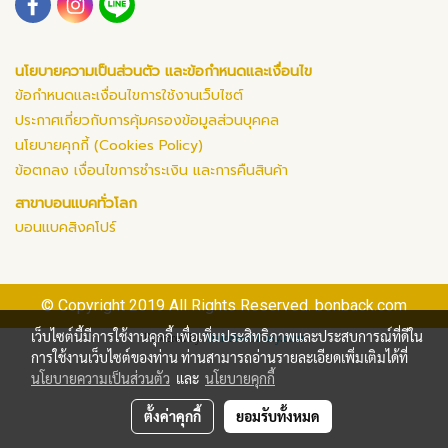
นโยบายความเป็นส่วนตัว และข้อกำหนดและเงื่อนไข
ข้อกำหนดและเงื่อนไขการใช้งานเว็บไซต์
ประกาศเกี่ยวกับการคุ้มครองข้อมูลส่วนบุคคล
นโยบายคุกกี้ (Cookies Policy)
ข้อตกลง เงื่อนไขการชำระเงิน และการคืนสินค้า
สาขาบอนแบคทั่วโลก
บอนแบคสิงคโปร์
© Copyright 2019 All Rights Reserved. bonback.com
เว็บไซต์นี้มีการใช้งานคุกกี้ เพื่อเพิ่มประสิทธิภาพและประสบการณ์ที่ดีใน
Powered by
MakeWebEasy.com
การใช้งานเว็บไซต์ของท่าน ท่านสามารถอ่านรายละเอียดเพิ่มเติมได้ที่
นโยบายความเป็นส่วนตัว
และ
นโยบายคุกกี้
ตั้งค่าคุกกี้
ยอมรับทั้งหมด