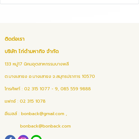
ติดต่อเรา
บริษัท ไก่ดำมหากิจ จำกัด
133 หมู่17 นิคมอุตสาหกรรมบางพลี
ต.บางเสาธง อ.บางเสาธง จ.สมุทรปราการ 10570
โทรศัพท์ : 02 315 1077 - 9, 085 559 9888
แฟกซ์ : 02 315 1078
อีเมลล์ :
bonback@gmail.com
,
bonback@bonback.com