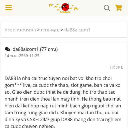
กระดานสนทนา
>
ถาม-ตอบ
>
da88aicom1
da88aicom1
(77 อ่าน)
14 พ.ค. 2569 11:25
แจ้งลบ
DA88 la nha cai truc tuyen noi bat voi kho tro choi
gom*** live, ca cuoc the thao, slot game, ban ca va xo
so. Giao dien duoc thiet ke de dung, ho tro thao tac
nhanh tren dien thoai lan may tinh. He thong bao mat
hien dai ket hop nap rut minh bach giup nguoi choi an
tam trong tung giao dich. Khuyen mai tan thu, uu dai
dinh ky va CSKH 24/7 giup DA88 mang den trai nghiem
ca cuoc chuyen nghiep.