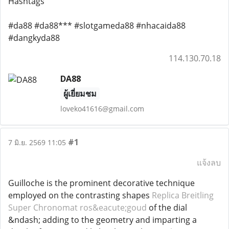
Hashtags
#da88 #da88*** #slotgameda88 #nhacaida88
#dangkyda88
114.130.70.18
DA88
ผู้เยี่ยมชม
loveko41616@gmail.com
#1
7 มิ.ย. 2569 11:05
แจ้งลบ
Guilloche is the prominent decorative technique
employed on the contrasting shapes
Replica Breitling
Super Chronomat ros&eacute;goud
of the dial
&ndash; adding to the geometry and imparting a