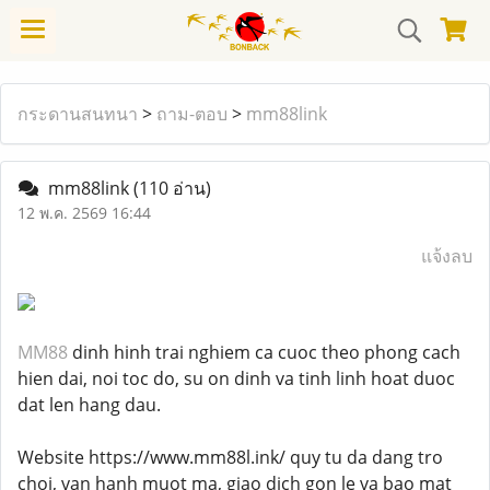
กระดานสนทนา
>
ถาม-ตอบ
>
mm88link
mm88link
(110 อ่าน)
12 พ.ค. 2569 16:44
แจ้งลบ
MM88
dinh hinh trai nghiem ca cuoc theo phong cach
hien dai, noi toc do, su on dinh va tinh linh hoat duoc
dat len hang dau.
Website https://www.mm88l.ink/ quy tu da dang tro
choi, van hanh muot ma, giao dich gon le va bao mat