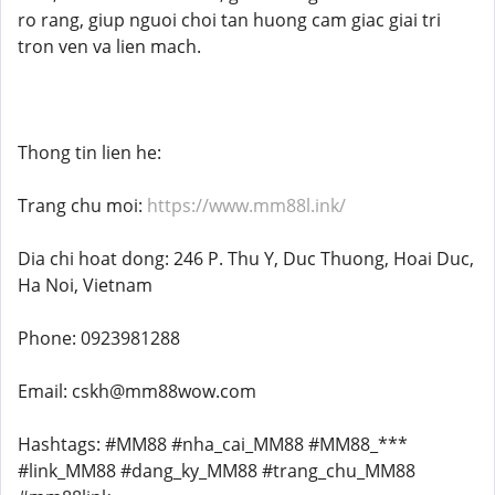
ro rang, giup nguoi choi tan huong cam giac giai tri
tron ven va lien mach.
Thong tin lien he:
Trang chu moi:
https://www.mm88l.ink/
Dia chi hoat dong: 246 P. Thu Y, Duc Thuong, Hoai Duc,
Ha Noi, Vietnam
Phone: 0923981288
Email: cskh@mm88wow.com
Hashtags: #MM88 #nha_cai_MM88 #MM88_***
#link_MM88 #dang_ky_MM88 #trang_chu_MM88