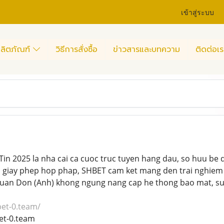
เข้าสู่ระบบ
ลิตภัณฑ์
วิธีการสั่งซื้อ
ข่าวสารและบทความ
ติดต่อเร
 Tin 2025 la nha cai ca cuoc truc tuyen hang dau, so huu b
oi giay phep hop phap, SHBET cam ket mang den trai nghiem
 Luan Don (Anh) khong ngung nang cap he thong bao mat, su
bet-0.team/
et-0.team