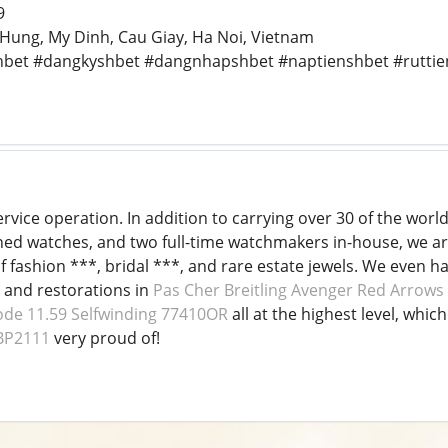
9
 Hung, My Dinh, Cau Giay, Ha Noi, Vietnam
hbet #dangkyshbet #dangnhapshbet #naptienshbet #ruttie
service operation. In addition to carrying over 30 of the wor
ed watches, and two full-time watchmakers in-house, we are 
fashion ***, bridal ***, and rare estate jewels. We even ha
 and restorations in
Pas Cher Breitling Avenger Red Arrows
de 11.59 Selfwinding 77410OR
all at the highest level, whic
BP2111
very proud of!