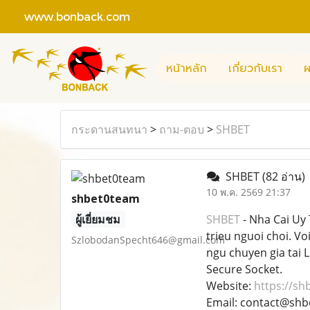
www.bonback.com
หน้าหลัก
เกี่ยวกับเรา
ผ
กระดานสนทนา
>
ถาม-ตอบ
>
SHBET
SHBET
(82 อ่าน)
10 พ.ค. 2569 21:37
shbet0team
ผู้เยี่ยมชม
SHBET
- Nha Cai Uy
trieu nguoi choi. V
SzlobodanSpecht646@gmail.com
ngu chuyen gia tai
Secure Socket.
Website:
https://sh
Email: contact@shb