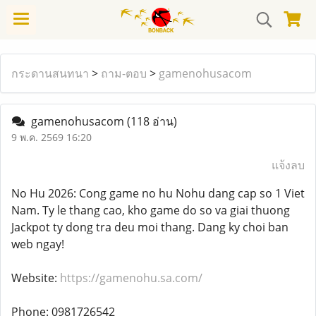
กระดานสนทนา
>
ถาม-ตอบ
>
gamenohusacom
gamenohusacom
(118 อ่าน)
9 พ.ค. 2569 16:20
แจ้งลบ
No Hu 2026: Cong game no hu Nohu dang cap so 1 Viet
Nam. Ty le thang cao, kho game do so va giai thuong
Jackpot ty dong tra deu moi thang. Dang ky choi ban
web ngay!
Website:
https://gamenohu.sa.com/
Phone: 0981726542