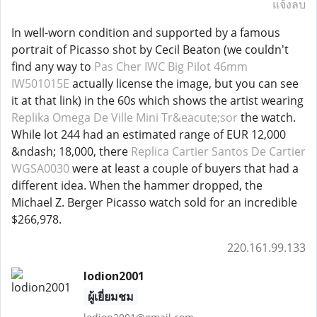
แจ้งลบ
In well-worn condition and supported by a famous
portrait of Picasso shot by Cecil Beaton (we couldn't
find any way to
Pas Cher IWC Big Pilot 46mm
IW501015E
actually license the image, but you can see
it at that link) in the 60s which shows the artist wearing
Replika Omega De Ville Mini Tr&eacute;sor
the watch.
While lot 244 had an estimated range of EUR 12,000
&ndash; 18,000, there
Replica Cartier Santos De Cartier
WGSA0030
were at least a couple of buyers that had a
different idea. When the hammer dropped, the
Michael Z. Berger Picasso watch sold for an incredible
$266,978.
220.161.99.133
lodion2001
ผู้เยี่ยมชม