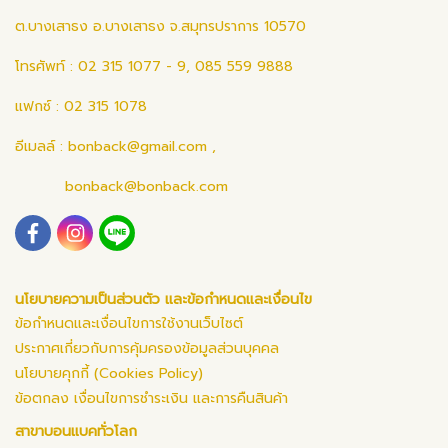
ต.บางเสาธง อ.บางเสาธง จ.สมุทรปราการ 10570
โทรศัพท์ : 02 315 1077 - 9, 085 559 9888
แฟกซ์ : 02 315 1078
อีเมลล์ :
bonback@gmail.com
,
bonback@bonback.com
นโยบายความเป็นส่วนตัว และข้อกำหนดและเงื่อนไข
ข้อกำหนดและเงื่อนไขการใช้งานเว็บไซต์
ประกาศเกี่ยวกับการคุ้มครองข้อมูลส่วนบุคคล
นโยบายคุกกี้ (Cookies Policy)
ข้อตกลง เงื่อนไขการชำระเงิน และการคืนสินค้า
สาขาบอนแบคทั่วโลก