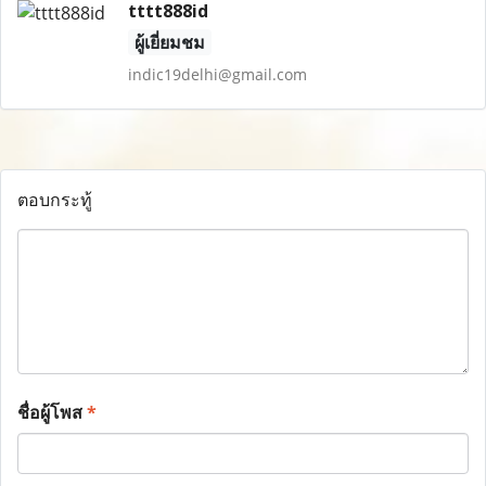
tttt888id
ผู้เยี่ยมชม
indic19delhi@gmail.com
ตอบกระทู้
ชื่อผู้โพส
*