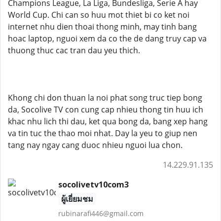
Champions League, La Liga, Bundesliga, Serie A hay
World Cup. Chi can so huu mot thiet bi co ket noi
internet nhu dien thoai thong minh, may tinh bang
hoac laptop, nguoi xem da co the de dang truy cap va
thuong thuc cac tran dau yeu thich.
Khong chi don thuan la noi phat song truc tiep bong
da, Socolive TV con cung cap nhieu thong tin huu ich
khac nhu lich thi dau, ket qua bong da, bang xep hang
va tin tuc the thao moi nhat. Day la yeu to giup nen
tang nay ngay cang duoc nhieu nguoi lua chon.
14.229.91.135
socolivetv10com3
ผู้เยี่ยมชม
rubinarafi446@gmail.com