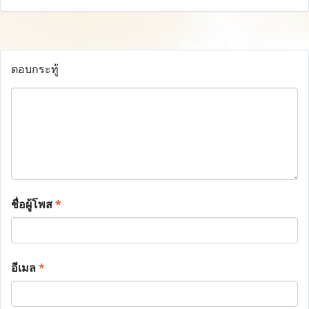
ตอบกระทู้
ชื่อผู้โพส
*
อีเมล
*