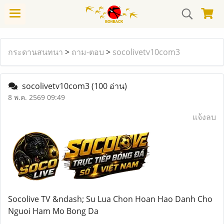
กระดานสนทนา
>
ถาม-ตอบ
>
socolivetv10com3
socolivetv10com3
(100 อ่าน)
8 พ.ค. 2569 09:49
แจ้งลบ
Socolive TV &ndash; Su Lua Chon Hoan Hao Danh Cho
Nguoi Ham Mo Bong Da