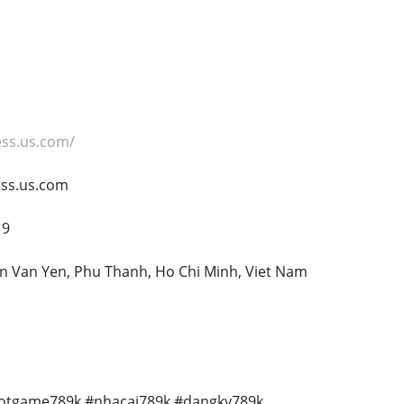
ess.us.com/
ess.us.com
19
en Van Yen, Phu Thanh, Ho Chi Minh, Viet Nam
lotgame789k #nhacai789k #dangky789k