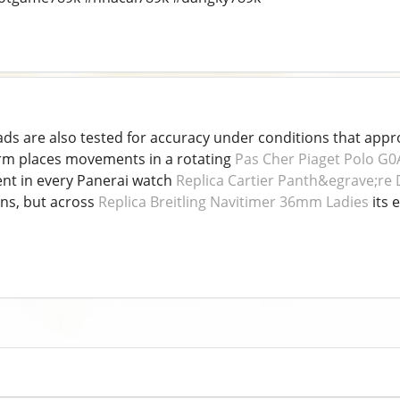
ads are also tested for accuracy under conditions that appr
rm places movements in a rotating
Pas Cher Piaget Polo G
nt in every Panerai watch
Replica Cartier Panth&egrave;re 
ions, but across
Replica Breitling Navitimer 36mm Ladies
its 