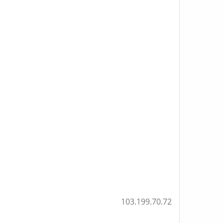
103.199.70.72