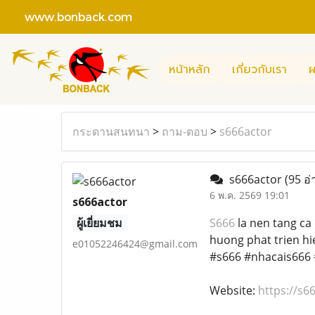
www.bonback.com
หน้าหลัก
เกี่ยวกับเรา
ผ
กระดานสนทนา
>
ถาม-ตอบ
>
s666actor
s666actor
(95 อ่
6 พ.ค. 2569 19:01
s666actor
ผู้เยี่ยมชม
S666
la nen tang ca 
huong phat trien hi
e01052246424@gmail.com
#s666 #nhacais666 
Website:
https://s6