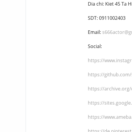
Dia chi: Kiet 45 Ta
SDT: 0911002403
Email:
s666actor@g
Social:
https://www.instag
https://github.com
https://archive.org
https://sites.goog
https://www.ameba.
https://de.pinteres