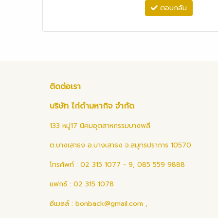
ตอบกลับ
ติดต่อเรา
บริษัท ไก่ดำมหากิจ จำกัด
133 หมู่17 นิคมอุตสาหกรรมบางพลี
ต.บางเสาธง อ.บางเสาธง จ.สมุทรปราการ 10570
โทรศัพท์ : 02 315 1077 - 9, 085 559 9888
แฟกซ์ : 02 315 1078
อีเมลล์ :
bonback@gmail.com
,