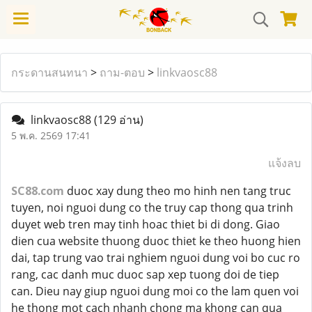
กระดานสนทนา
>
ถาม-ตอบ
>
linkvaosc88
linkvaosc88
(129 อ่าน)
5 พ.ค. 2569 17:41
แจ้งลบ
SC88.com
duoc xay dung theo mo hinh nen tang truc
tuyen, noi nguoi dung co the truy cap thong qua trinh
duyet web tren may tinh hoac thiet bi di dong. Giao
dien cua website thuong duoc thiet ke theo huong hien
dai, tap trung vao trai nghiem nguoi dung voi bo cuc ro
rang, cac danh muc duoc sap xep tuong doi de tiep
can. Dieu nay giup nguoi dung moi co the lam quen voi
he thong mot cach nhanh chong ma khong can qua