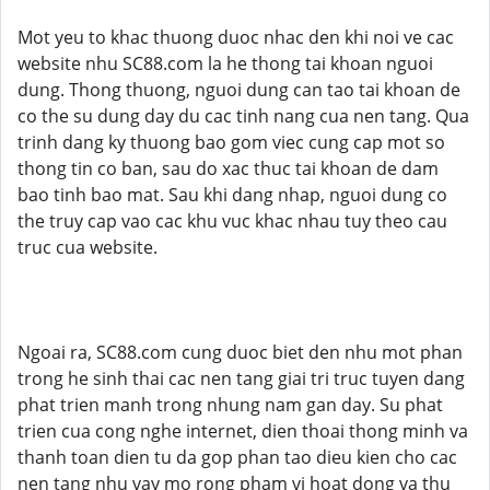
Mot yeu to khac thuong duoc nhac den khi noi ve cac
website nhu SC88.com la he thong tai khoan nguoi
dung. Thong thuong, nguoi dung can tao tai khoan de
co the su dung day du cac tinh nang cua nen tang. Qua
trinh dang ky thuong bao gom viec cung cap mot so
thong tin co ban, sau do xac thuc tai khoan de dam
bao tinh bao mat. Sau khi dang nhap, nguoi dung co
the truy cap vao cac khu vuc khac nhau tuy theo cau
truc cua website.
Ngoai ra, SC88.com cung duoc biet den nhu mot phan
trong he sinh thai cac nen tang giai tri truc tuyen dang
phat trien manh trong nhung nam gan day. Su phat
trien cua cong nghe internet, dien thoai thong minh va
thanh toan dien tu da gop phan tao dieu kien cho cac
nen tang nhu vay mo rong pham vi hoat dong va thu