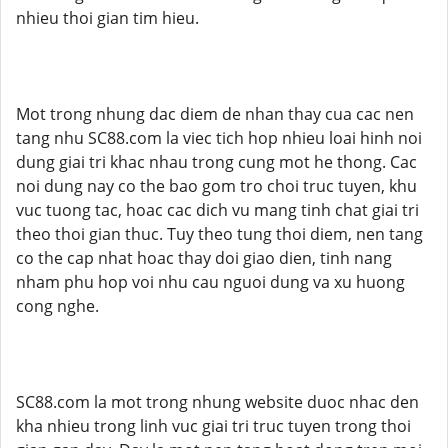
nhieu thoi gian tim hieu.
Mot trong nhung dac diem de nhan thay cua cac nen
tang nhu SC88.com la viec tich hop nhieu loai hinh noi
dung giai tri khac nhau trong cung mot he thong. Cac
noi dung nay co the bao gom tro choi truc tuyen, khu
vuc tuong tac, hoac cac dich vu mang tinh chat giai tri
theo thoi gian thuc. Tuy theo tung thoi diem, nen tang
co the cap nhat hoac thay doi giao dien, tinh nang
nham phu hop voi nhu cau nguoi dung va xu huong
cong nghe.
SC88.com la mot trong nhung website duoc nhac den
kha nhieu trong linh vuc giai tri truc tuyen trong thoi