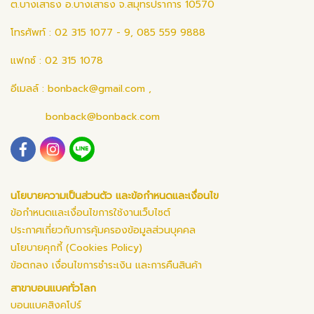
ต.บางเสาธง อ.บางเสาธง จ.สมุทรปราการ 10570
โทรศัพท์ : 02 315 1077 - 9, 085 559 9888
แฟกซ์ : 02 315 1078
อีเมลล์ :
bonback@gmail.com
,
bonback@bonback.com
นโยบายความเป็นส่วนตัว และข้อกำหนดและเงื่อนไข
ข้อกำหนดและเงื่อนไขการใช้งานเว็บไซต์
ประกาศเกี่ยวกับการคุ้มครองข้อมูลส่วนบุคคล
นโยบายคุกกี้ (Cookies Policy)
ข้อตกลง เงื่อนไขการชำระเงิน และการคืนสินค้า
สาขาบอนแบคทั่วโลก
บอนแบคสิงคโปร์