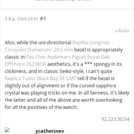
#1
3 มิ.ย. 2569 23:51
แจ้งลบ
Also, while the uni-directional
Replika Longines
Conquest Damenuhr 29,5 mm
bezel is appropriately
classic in
Pas Cher Audemars Piguet Royal Oak
Offshore 26238OR
aesthetics, it's a *** spongy in its
clickiness, and in classic Seiko-style, I can't quite
Replica Tudor Black Bay 58 GMT
tell if the bezel is
slightly out of alignment or if the curved sapphire
crystal was playing tricks on me. In all fairness, it's likely
the latter and all of the above are worth overlooking
for all the positives of the watch.
92.223.30.54
ycatherinev