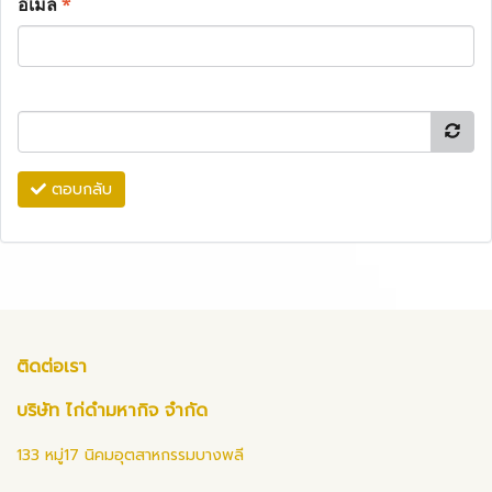
อีเมล
*
ตอบกลับ
ติดต่อเรา
บริษัท ไก่ดำมหากิจ จำกัด
133 หมู่17 นิคมอุตสาหกรรมบางพลี