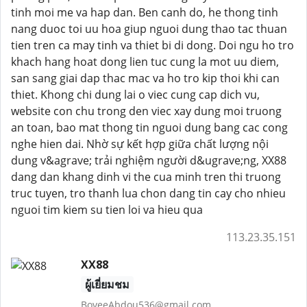
tinh moi me va hap dan. Ben canh do, he thong tinh
nang duoc toi uu hoa giup nguoi dung thao tac thuan
tien tren ca may tinh va thiet bi di dong. Doi ngu ho tro
khach hang hoat dong lien tuc cung la mot uu diem,
san sang giai dap thac mac va ho tro kip thoi khi can
thiet. Khong chi dung lai o viec cung cap dich vu,
website con chu trong den viec xay dung moi truong
an toan, bao mat thong tin nguoi dung bang cac cong
nghe hien dai. Nhờ sự kết hợp giữa chất lượng nội
dung v&agrave; trải nghiệm người d&ugrave;ng, XX88
dang dan khang dinh vi the cua minh tren thi truong
truc tuyen, tro thanh lua chon dang tin cay cho nhieu
nguoi tim kiem su tien loi va hieu qua
113.23.35.151
XX88
ผู้เยี่ยมชม
BoveeAbdou536@gmail.com