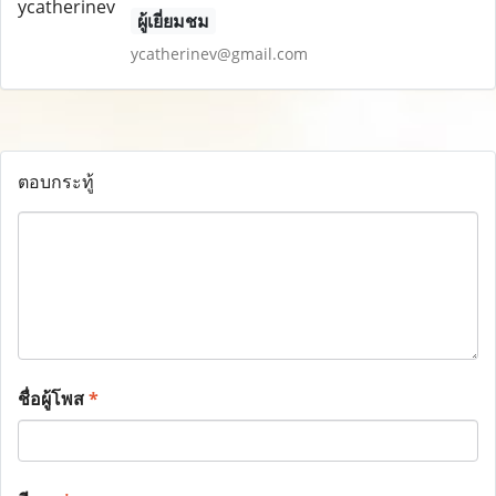
ผู้เยี่ยมชม
ycatherinev@gmail.com
ตอบกระทู้
ชื่อผู้โพส
*