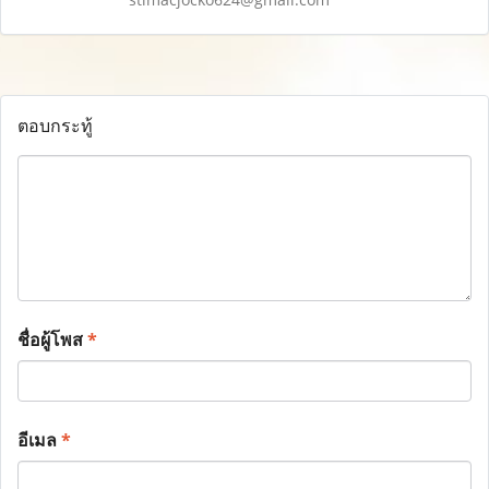
ตอบกระทู้
ชื่อผู้โพส
*
อีเมล
*