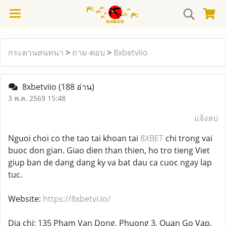
กระดานสนทนา
>
ถาม-ตอบ
>
8xbetviio
8xbetviio
(188 อ่าน)
3 พ.ค. 2569 15:48
แจ้งลบ
Nguoi choi co the tao tai khoan tai
8XBET
chi trong vai
buoc don gian. Giao dien than thien, ho tro tieng Viet
giup ban de dang dang ky va bat dau ca cuoc ngay lap
tuc.
Website:
https://8xbetvi.io/
Dia chi: 135 Pham Van Dong, Phuong 3, Quan Go Vap,