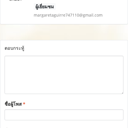
ผู้เยี่ยมชม
margaretaguirre747110@gmail.com
ตอบกระทู้
ชื่อผู้โพส
*