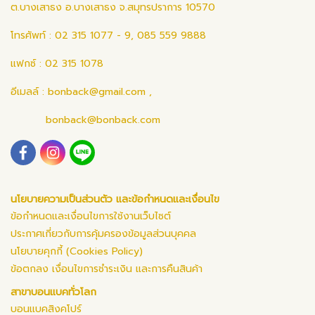
ต.บางเสาธง อ.บางเสาธง จ.สมุทรปราการ 10570
โทรศัพท์ : 02 315 1077 - 9, 085 559 9888
แฟกซ์ : 02 315 1078
อีเมลล์ :
bonback@gmail.com
,
bonback@bonback.com
นโยบายความเป็นส่วนตัว และข้อกำหนดและเงื่อนไข
ข้อกำหนดและเงื่อนไขการใช้งานเว็บไซต์
ประกาศเกี่ยวกับการคุ้มครองข้อมูลส่วนบุคคล
นโยบายคุกกี้ (Cookies Policy)
ข้อตกลง เงื่อนไขการชำระเงิน และการคืนสินค้า
สาขาบอนแบคทั่วโลก
บอนแบคสิงคโปร์