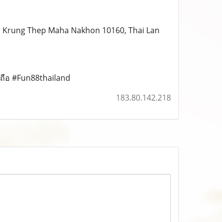
e, Krung Thep Maha Nakhon 10160, Thai Lan
ถือ #Fun88thailand
183.80.142.218