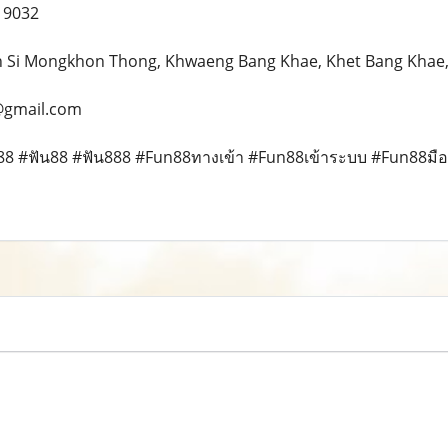
2 9032
u Ban Si Mongkhon Thong, Khwaeng Bang Khae, Khet Bang Kha
@gmail.com
88 #ฟัน88 #ฟัน888 #Fun88ทางเข้า #Fun88เข้าระบบ #Fun88มือ