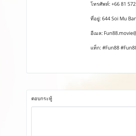
โทรศัพท์: +66 81 57
ที่อยู่: 644 Soi M
อีเมล: Fun88.movie
แท็ก: #Fun88 #Fun8
ตอบกระทู้